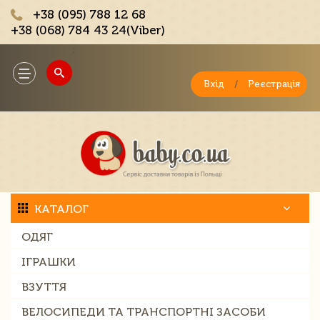
+38 (095) 788 12 68
+38 (068) 784 43 24(Viber)
;
Toggle
navigation
Вхід
/
Реєстрація
КАТАЛОГ
ОДЯГ
ІГРАШКИ
ВЗУТТЯ
ВЕЛОСИПЕДИ ТА ТРАНСПОРТНІ ЗАСОБИ