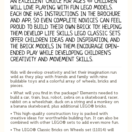
AN EXCELLENT CHOICE FOR AGES 4+ CHILDREN
WILL LOVE PLAYING WITH FUN LEGO MODELS.
EACH ONE HAS INSTRUCTIONS IN THE BROCHURE
AND APP, SO EVEN COMPLETE NOVICES CAN FEEL
PROUD TO BUILD THEIR OWN BRICK TOY. HELPING
THEM DEVELOP LIFE SKILLS LEGO CLASSIC SETS
OFFER CHILDREN IDEAS AND INSPIRATION, AND
THE BRICK MODELS IN THEM ENCOURAGE OPEN-
ENDED PLAY WHILE DEVELOPING CHILDREN'S
CREATIVITY AND MOVEMENT SKILLS.
Kids will develop creativity and let their imagination run
wild as they play with friends and family with nine
buildable toys and a colorful array of wheels, bricks and
pieces.
• What will you find in the package? Elements needed to
build a car, train, bus, robot, zebra on a skateboard, racer,
rabbit on a wheelchair, duck on a string and a monkey on
a banana skateboard, plus additional LEGO® bricks.
• This high-quality construction toy is packed with
creative ideas for worthwhile building fun. It can also be
combined with other LEGO® sets to add even more fun.
• The LEGO® Classic Bricks on Wheels set (11014) will