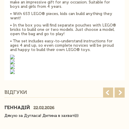
make an impressive gift for any occasion. Suitable for
boys and girls from 4 years.
• With 653 LEGO® pieces, kids can build anything they
want!
• In the box you will find separate pouches with LEGO®
bricks to build one or two models. Just choose a model,
open the bag and go to play!
• The set includes easy-to-understand instructions for
ages 4 and up, so even complete novices will be proud
and happy to build their own LEGO® toys.
ВІДГУКИ
ГЕННАДІЙ
22.02.2026
Дякую за Дугласа! Дитина в захваті)))