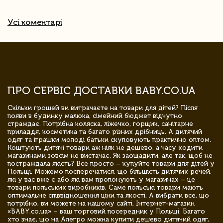
Усі коментарі
ПРО СЕРВІС ДОСТАВКИ BABY.CO.UA
Скільки грошей ви витрачаєте на товари для дітей? Після
появи в будинку малюка, сімейний бюджет відчутно
страждає. Потрібна коляска, ліжечко, горщик, санітарне
приладдя, косметика та багато різних дрібниць. А дитячий
одяг та іграшки молоді батьки скуповують практично оптом.
Коштують дитячі товари аж ніяк не дешево, а часу ходити
магазинами зовсім не вистачає. Як заощадити, але так, щоб не
постраждала якість? Все просто – купуйте товари для дітей у
Польщі. Можемо посперечатися, що більшість дитячих речей,
які у вас вже є або які вам пропонують у магазинах – це
товари польських виробників. Саме польські товари мають
оптимальне співвідношення ціни та якості. А вибрати все, що
потрібно, ви можете на нашому сайті. Інтернет-магазин
«BABY.co.ua» – ваш торговий посередник у Польщі. Багато
хто знає, що на Алегро можна купити дешево дитячий одяг,