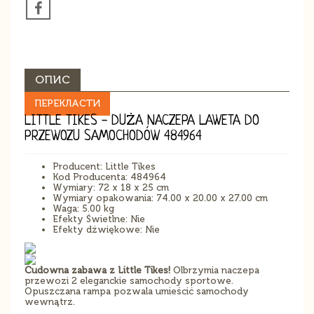
ОПИС
ПЕРЕКЛАСТИ
LITTLE TIKES - DUŻA NACZEPA LAWETA DO
PRZEWOZU SAMOCHODÓW 484964
Producent: Little Tikes
Kod Producenta: 484964
Wymiary: 72 x 18 x 25 cm
Wymiary opakowania: 74.00 x 20.00 x 27.00 cm
Waga: 5.00 kg
Efekty Świetlne: Nie
Efekty dźwiękowe: Nie
Cudowna zabawa z Little Tikes!
Olbrzymia naczepa
przewozi 2 eleganckie samochody sportowe.
Opuszczana rampa pozwala umieścić samochody
wewnątrz.