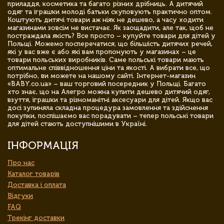
приладдя, косметика та багато різних дрібниць. А дитячий
одяг та іграшки молоді батьки скуповують практично оптом.
Коштують дитячі товари аж ніяк не дешево, а часу ходити
магазинами зовсім не вистачає. Як заощадити, але так, щоб не
постраждала якість? Все просто – купуйте товари для дітей у
Польщі. Можемо посперечатися, що більшість дитячих речей,
які у вас вже є або які вам пропонують у магазинах – це
товари польських виробників. Саме польські товари мають
оптимальне співвідношення ціни та якості. А вибрати все, що
потрібно, ви можете на нашому сайті. Інтернет-магазин
«BABY.co.ua» – ваш торговий посередник у Польщі. Багато
хто знає, що на Алегро можна купити дешево дитячий одяг,
взуття, іграшки та різноманітні аксесуари для дітей. Якщо вас
досі зупиняла складна процедура замовлення та здійснення
покупки, поспішаємо вас порадувати – тепер польські товари
для дітей стають доступнішими в Україні.
ІНФОРМАЦІЯ
Про нас
Каталог товарів
Доставка і оплата
Відгуки
FAQ
Трекінг доставки