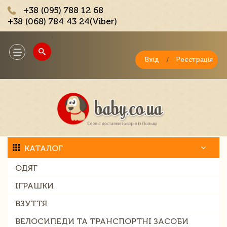
+38 (095) 788 12 68
+38 (068) 784 43 24(Viber)
;
Toggle
navigation
Вхід
/
Реєстрація
КАТАЛОГ
ОДЯГ
ІГРАШКИ
ВЗУТТЯ
ВЕЛОСИПЕДИ ТА ТРАНСПОРТНІ ЗАСОБИ