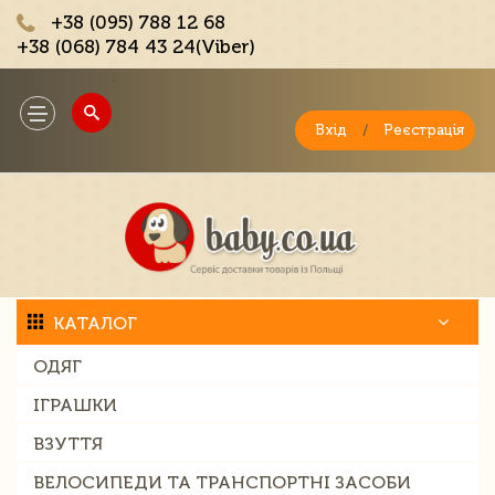
+38 (095) 788 12 68
+38 (068) 784 43 24(Viber)
;
Toggle
navigation
Вхід
/
Реєстрація
КАТАЛОГ
ОДЯГ
ІГРАШКИ
ВЗУТТЯ
ВЕЛОСИПЕДИ ТА ТРАНСПОРТНІ ЗАСОБИ