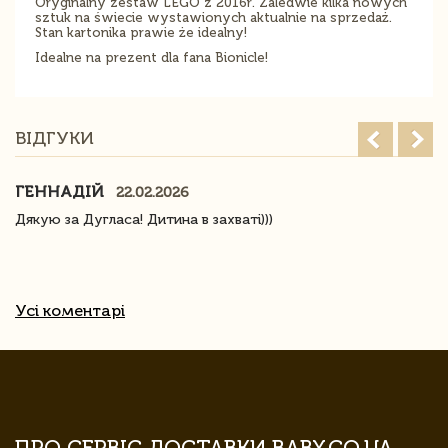
Oryginalny zestaw LEGO z 2016r. Zaledwie kilka nowych
sztuk na świecie wystawionych aktualnie na sprzedaż.
Stan kartonika prawie że idealny!
Idealne na prezent dla fana Bionicle!
ВІДГУКИ
ГЕННАДІЙ
22.02.2026
Дякую за Дугласа! Дитина в захваті)))
Усі коментарі
ПРО СЕРВІС ДОСТАВКИ BABY.CO.UA