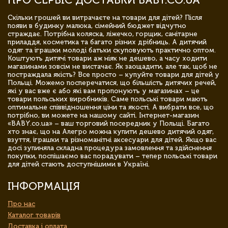
Скільки грошей ви витрачаєте на товари для дітей? Після
появи в будинку малюка, сімейний бюджет відчутно
страждає. Потрібна коляска, ліжечко, горщик, санітарне
приладдя, косметика та багато різних дрібниць. А дитячий
одяг та іграшки молоді батьки скуповують практично оптом.
Коштують дитячі товари аж ніяк не дешево, а часу ходити
магазинами зовсім не вистачає. Як заощадити, але так, щоб не
постраждала якість? Все просто – купуйте товари для дітей у
Польщі. Можемо посперечатися, що більшість дитячих речей,
які у вас вже є або які вам пропонують у магазинах – це
товари польських виробників. Саме польські товари мають
оптимальне співвідношення ціни та якості. А вибрати все, що
потрібно, ви можете на нашому сайті. Інтернет-магазин
«BABY.co.ua» – ваш торговий посередник у Польщі. Багато
хто знає, що на Алегро можна купити дешево дитячий одяг,
взуття, іграшки та різноманітні аксесуари для дітей. Якщо вас
досі зупиняла складна процедура замовлення та здійснення
покупки, поспішаємо вас порадувати – тепер польські товари
для дітей стають доступнішими в Україні.
ІНФОРМАЦІЯ
Про нас
Каталог товарів
Доставка і оплата