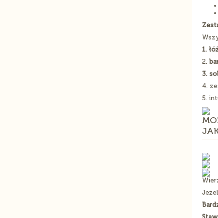
Zest
Wszy
1. ł
2.
ba
3. s
4. z
5. in
MO
JA
Wier
Jeże
Bard
Staw