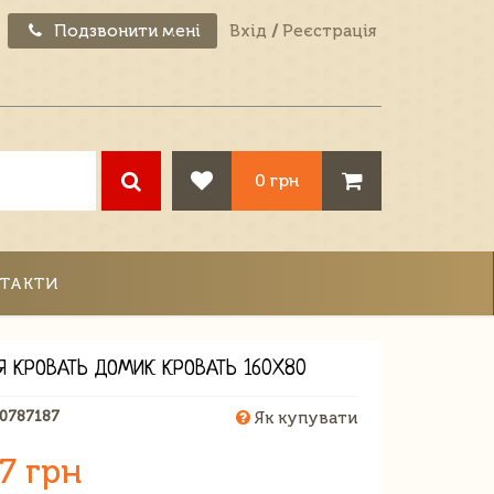
Подзвонити мені
Вхід
/
Реєстрація
0 грн
ТАКТИ
Я КРОВАТЬ ДОМИК КРОВАТЬ 160X80
10787187
Як купувати
7 грн