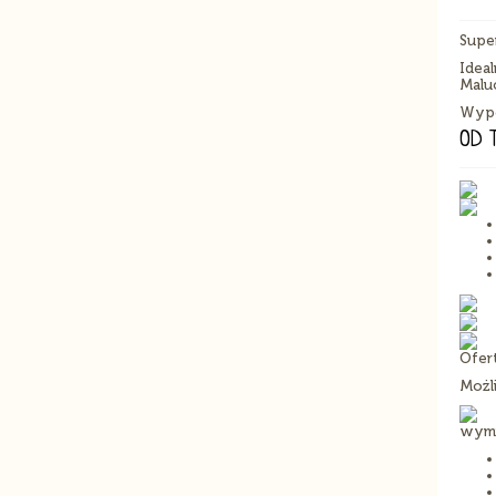
Super
Idea
Malu
Wyp
OD 
Ofer
Możl
wymi