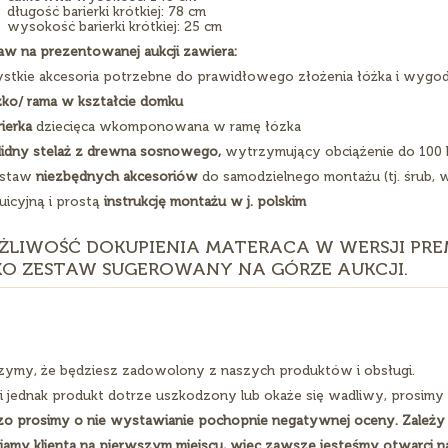
długość barierki krótkiej: 78 cm
wysokość barierki krótkiej: 25 cm
aw na prezentowanej aukcji zawiera:
stkie akcesoria potrzebne do prawidłowego złożenia łóżka i wygod
óżko/ rama w kształcie domku
rierka
dziecięca wkomponowana w ramę łózka
olidny stelaż z drewna sosnowego,
wytrzymujący obciążenie do 100 
estaw
niezbędnych akcesoriów
do samodzielnego montażu (tj. śrub, w
tuicyjną i prostą
instrukcję montażu w j. polskim
ŻLIWOŚĆ DOKUPIENIA MATERACA W WERSJI PRE
KO ZESTAW SUGEROWANY NA GÓRZE AUKCJI.
zymy, że będziesz zadowolony z naszych produktów i obsługi.
li jednak produkt dotrze uszkodzony lub okaże się wadliwy, prosimy
zo prosimy o nie wystawianie pochopnie negatywnej oceny. Zależy 
iamy klienta na pierwszym miejscu, więc zawsze jesteśmy otwarci n