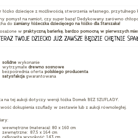
 łózko dziecięce z możliwością stworzenia własnego, przytulnego kąc
lny pomysł na namiot, czy super bazę! Dedykowany zarówno chłopc
cha do
zamiany łóżeczka dziecięcego na łóżko dla Starszaka!
osażone w
praktyczną barierkę
,
bardzo pomocną w pierwszych miesią
TERAZ TWOJE DZIECKO JUŻ ZAWSZE BĘDZIE CHĘTNIE SPA
solidne
wykonanie
wytrzymałe
drewno sosnowe
bezpośrednia oferta
polskiego producenta
satysfakcja
gwarantowana
ta na tej aukcji dotyczy wersji łóżka Domek BEZ SZUFLADY.
iwość dokupienia szuflady w zestawie lub z aukcji równoległej.
ary:
wewnętrzne (materaca): 80 x 160 cm
zewnętrzne: 87,5 x 164 cm
całkowita wysokość: 143 cm