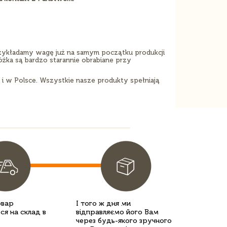
zykładamy wagę już na samym początku produkcji
żka są bardzo starannie obrabiane przy
i w Polsce. Wszystkie nasze produkty spełniają
овар
І того ж дня ми
ся на склад в
відправляємо його Вам
через будь-якого зручного