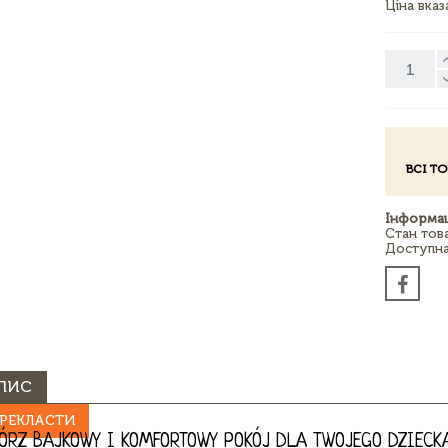
Ціна вка
ВСІ Т
Інформац
Стан тов
Доступна 
ПИС
РЕКЛАСТИ
ÓRZ BAJKOWY I KOMFORTOWY POKÓJ DLA TWOJEGO DZIECKA