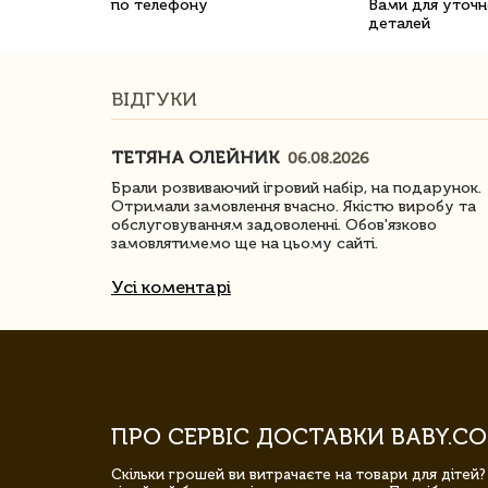
по телефону
Вами для уточн
деталей
ВІДГУКИ
ТЕТЯНА ОЛЕЙНИК
06.08.2026
ачество
Брали розвиваючий ігровий набір, на подарунок.
Отримали замовлення вчасно. Якістю виробу та
обслуговуванням задоволенні. Обов'язково
замовлятимемо ще на цьому сайті.
Усі коментарі
ПРО СЕРВІС ДОСТАВКИ BABY.CO
Скільки грошей ви витрачаєте на товари для дітей?