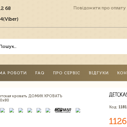
12 68
Повідомити про оплату
4(Viber)
МА РОБОТИ
FAQ
ПРО СЕРВІС
ВІДГУКИ
КОН
ДЕТСКА
Код:
118
1126