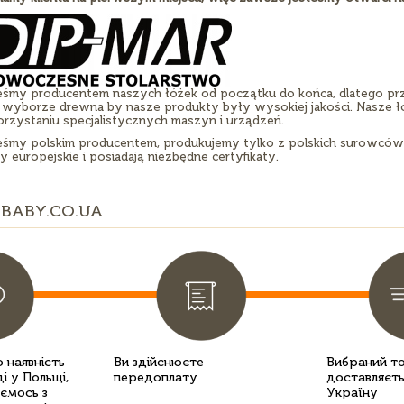
eśmy producentem naszych łóżek od początku do końca, dlatego pr
 wyborze drewna by nasze produkty były wysokiej jakości. Nasze łó
rzystaniu specjalistycznych maszyn i urządzeń.
eśmy polskim producentem, produkujemy tylko z polskich surowców 
 europejskie i posiadają niezbędne certyfikaty.
BABY.CO.UA
 наявність
Ви здійснюєте
Вибраний т
і у Польщі,
передоплату
доставляєть
уємось з
Україну