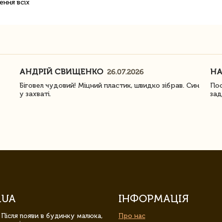
ення всіх
АНДРІЙ СВИЩЕНКО
Н
26.07.2026
Біговел чудовий! Міцний пластик, швидко зібрав. Син
Пос
у захваті.
зад
.UA
ІНФОРМАЦІЯ
 Після появи в будинку малюка,
Про нас