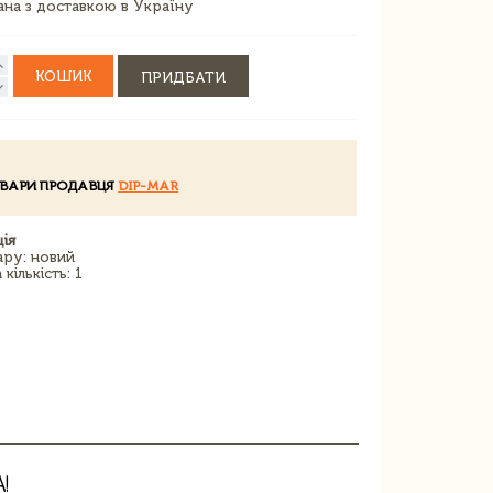
зана з доставкою в Україну
КОШИК
ПРИДБАТИ
ОВАРИ ПРОДАВЦЯ
DIP-MAR
ія
ару: новий
кількість: 1
!