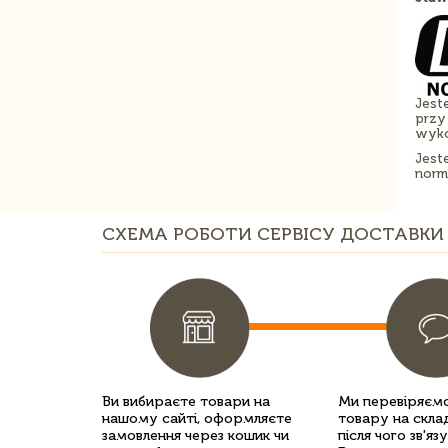
Jest
przy
wyko
Jest
normy
СХЕМА РОБОТИ СЕРВІСУ ДОСТАВКИ 
Ви вибираєте товари на
Ми перевіряємо
нашому сайті, оформляєте
товару на склад
замовлення через кошик чи
після чого зв'яз