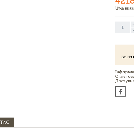
4218
Ціна вка
ВСІ Т
Інформац
Стан тов
Доступна 
ПИС