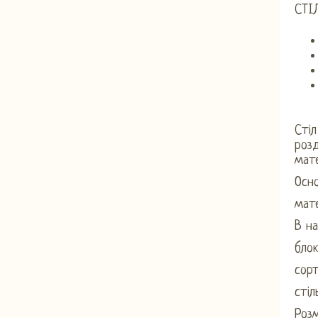
СТІ
Стіл
розд
мате
Осно
мате
В на
блок
сор
сті
Розм