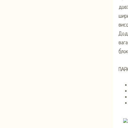
дов
шири
висо
Дод
вага
блок
ПАР