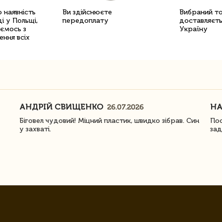
 наявність
Ви здійснюєте
Вибраний т
і у Польщі,
передоплату
доставляєть
уємось з
Україну
ення всіх
АНДРІЙ СВИЩЕНКО
Н
26.07.2026
Біговел чудовий! Міцний пластик, швидко зібрав. Син
Пос
у захваті.
зад