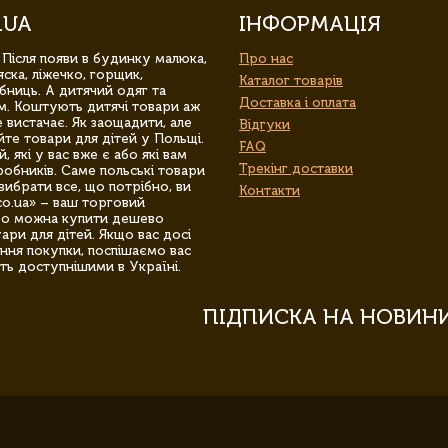
.UA
ІНФОРМАЦІЯ
 Після появи в будинку малюка,
Про нас
ска, ліжечко, горщик,
Каталог товарів
бниць. А дитячий одяг та
Доставка і оплата
м. Коштують дитячі товари аж
 вистачає. Як заощадити, але
Відгуки
йте товари для дітей у Польщі.
FAQ
 які у вас вже є або які вам
Трекінг доставки
обників. Саме польські товари
вибрати все, що потрібно, ви
Контакти
co.ua» – ваш торговий
гро можна купити дешево
уари для дітей. Якщо вас досі
ння покупки, поспішаємо вас
ть доступнішими в Україні.
ПІДПИСКА НА НОВИН