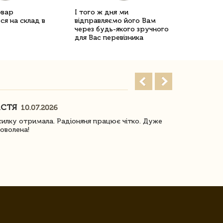
овар
І того ж дня ми
ся на склад в
відправляємо його Вам
через будь-якого зручного
для Вас перевізника
АСТЯ
ПОГОРЕЛО
10.07.2026
илку отримала. Радіоняня працює чітко. Дуже
Отримали віз
оволена!
Доставка з 
завжди була 