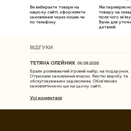
Ви вибираєте товари на
Ми перевіряємо
нашому сайті, оформляєте
товару на склад
замовлення через кошик чи
після чого зв'яз
по телефону
Вами для уточн
деталей
ВІДГУКИ
ТЕТЯНА ОЛЕЙНИК
06.08.2026
ачество
Брали розвиваючий ігровий набір, на подарунок.
Отримали замовлення вчасно. Якістю виробу та
обслуговуванням задоволенні. Обов'язково
замовлятимемо ще на цьому сайті.
Усі коментарі