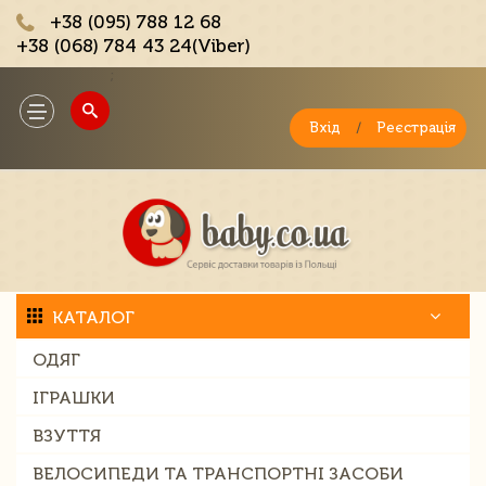
+38 (095) 788 12 68
+38 (068) 784 43 24(Viber)
;
Toggle
navigation
Вхід
/
Реєстрація
КАТАЛОГ
ОДЯГ
ІГРАШКИ
ВЗУТТЯ
ВЕЛОСИПЕДИ ТА ТРАНСПОРТНІ ЗАСОБИ