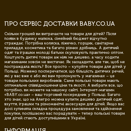
ПРО СЕРВІС ДОСТАВКИ BABY.CO.UA
Скільки грошей ви витрачаєте на товари для дітей? Після
появи в будинку малюка, сімейний бюджет відчутно
страждає. Потрібна коляска, ліжечко, горщик, санітарне
приладдя, косметика та багато різних дрібниць. А дитячий
одяг та іграшки молоді батьки скуповують практично оптом.
Коштують дитячі товари аж ніяк не дешево, а часу ходити
магазинами зовсім не вистачає. Як заощадити, але так, щоб не
постраждала якість? Все просто – купуйте товари для дітей у
Польщі. Можемо посперечатися, що більшість дитячих речей,
які у вас вже є або які вам пропонують у магазинах – це
товари польських виробників. Саме польські товари мають
оптимальне співвідношення ціни та якості. А вибрати все, що
потрібно, ви можете на нашому сайті. Інтернет-магазин
«BABY.co.ua» – ваш торговий посередник у Польщі. Багато
хто знає, що на Алегро можна купити дешево дитячий одяг,
взуття, іграшки та різноманітні аксесуари для дітей. Якщо вас
досі зупиняла складна процедура замовлення та здійснення
покупки, поспішаємо вас порадувати – тепер польські товари
для дітей стають доступнішими в Україні.
ІНФОРМАЦІЯ