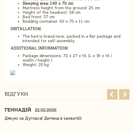
Sleeping area: 140 x 70 cm
Mattress height from the ground: 25 cm
Height of the headrest: 58 cm
Bed front: 37 cm
Bedding container: 60 x 70 x 11 cm
INSTALLATION:
The bed is brand new, packed in a flat package and
intended for self-assembly.
ADDITIONAL INFORMATION:
Package dimensions: 72 x 27 x 91 (L x W x H) /
width / height )
Weight: 20 kg
ВІДГУКИ
ГЕННАДІЙ
22.02.2026
Дякую за Дугласа! Дитина в захваті)))