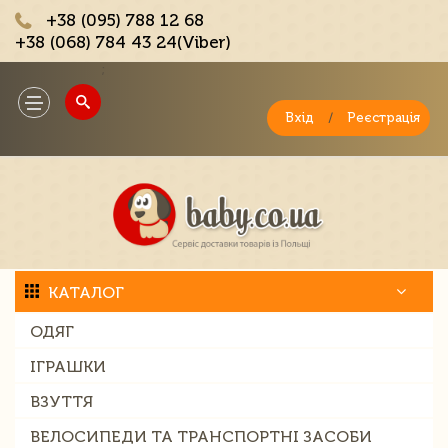
+38 (095) 788 12 68
+38 (068) 784 43 24(Viber)
;
Toggle
navigation
Вхід
/
Реєстрація
КАТАЛОГ
ОДЯГ
ІГРАШКИ
ВЗУТТЯ
ВЕЛОСИПЕДИ ТА ТРАНСПОРТНІ ЗАСОБИ