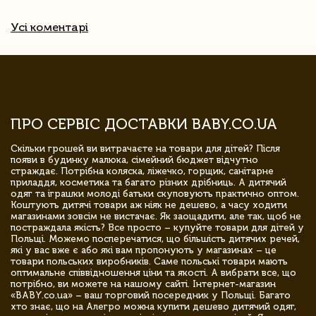
Усі коментарі
ПРО СЕРВІС ДОСТАВКИ BABY.CO.UA
Скільки грошей ви витрачаєте на товари для дітей? Після
появи в будинку малюка, сімейний бюджет відчутно
страждає. Потрібна коляска, ліжечко, горщик, санітарне
приладдя, косметика та багато різних дрібниць. А дитячий
одяг та іграшки молоді батьки скуповують практично оптом.
Коштують дитячі товари аж ніяк не дешево, а часу ходити
магазинами зовсім не вистачає. Як заощадити, але так, щоб не
постраждала якість? Все просто – купуйте товари для дітей у
Польщі. Можемо посперечатися, що більшість дитячих речей,
які у вас вже є або які вам пропонують у магазинах – це
товари польських виробників. Саме польські товари мають
оптимальне співвідношення ціни та якості. А вибрати все, що
потрібно, ви можете на нашому сайті. Інтернет-магазин
«BABY.co.ua» – ваш торговий посередник у Польщі. Багато
хто знає, що на Алегро можна купити дешево дитячий одяг,