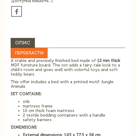
Доступна кількість: 1
ОПИС
ПЕРЕКЛАСТИ
A stable and precisely finished bed made of
12 mm thick
MDF furniture board. The cot adds a fairy-tale look to a
child's room and goes well with colorful toys and soft
teddy bears.
This offer includes a bed with a printed motif Jungle
Animals
SET CONTAINS:
crib
mattress frame
10 cm thick foam mattress
2 textile bedding containers with a handle
safety barriers
DIMENSIONS:
External dimensions: 143 x 77.5 x 58 cm