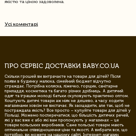
якістю та ціною задоволена.
Усі коментарі
ПРО СЕРВІС ДОСТАВКИ BABY.CO.UA
Скільки грошей ви витрачаєте на товари для дітей? Після
появи в будинку малюка, сімейний бюджет відчутно
страждає. Потрібна коляска, ліжечко, горщик, санітарне
приладдя, косметика та багато різних дрібниць. А дитячий
одяг та іграшки молоді батьки скуповують практично оптом.
Коштують дитячі товари аж ніяк не дешево, а часу ходити
магазинами зовсім не вистачає. Як заощадити, але так, щоб не
постраждала якість? Все просто – купуйте товари для дітей у
Польщі. Можемо посперечатися, що більшість дитячих речей,
які у вас вже є або які вам пропонують у магазинах – це
товари польських виробників. Саме польські товари мають
оптимальне співвідношення ціни та якості. А вибрати все, що
потрібно, ви можете на нашому сайті. Інтернет-магазин