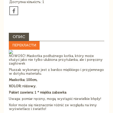
Доступна кількість: 1
ОПИС
ПЕРЕКЛАСТИ
NOWOŚĆ! Maskotka podłużnego kotka, który może
służyć jako nie tylko ulubiona przytulanka, ale i poręczny
zagłówek
Pluszak wykonany jest z bardzo miękkiego i przyjemnego
w dotyku materiału.
Maskotka: 100cm,
KOLOR: różowy.
Pakiet zawiera: 1 * miękka zabawka
Uwaga: pomiar ręczny, mogą wystąpić niewielkie błędy!
Kolor może się nieznacznie różnić ze względu na inny
wyświetlacz i światło!