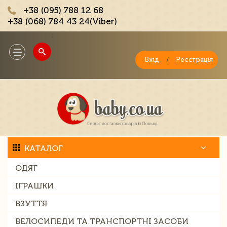
+38 (095) 788 12 68
+38 (068) 784 43 24(Viber)
;
Toggle
navigation
Вхід
/
Реєстрація
КАТАЛОГ
ОДЯГ
ІГРАШКИ
ВЗУТТЯ
ВЕЛОСИПЕДИ ТА ТРАНСПОРТНІ ЗАСОБИ