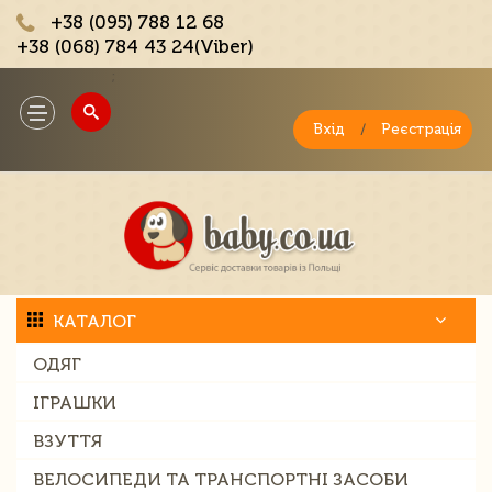
+38 (095) 788 12 68
+38 (068) 784 43 24(Viber)
;
Toggle
navigation
Вхід
/
Реєстрація
КАТАЛОГ
ОДЯГ
ІГРАШКИ
ВЗУТТЯ
ВЕЛОСИПЕДИ ТА ТРАНСПОРТНІ ЗАСОБИ