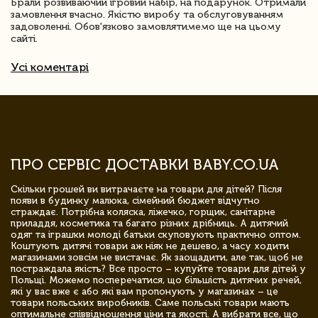
Брали розвиваючий ігровий набір, на подарунок. Отримали
замовлення вчасно. Якістю виробу та обслуговуванням
задоволенні. Обов'язково замовлятимемо ще на цьому
сайті.
Усі коментарі
ПРО СЕРВІС ДОСТАВКИ BABY.CO.UA
Скільки грошей ви витрачаєте на товари для дітей? Після
появи в будинку малюка, сімейний бюджет відчутно
страждає. Потрібна коляска, ліжечко, горщик, санітарне
приладдя, косметика та багато різних дрібниць. А дитячий
одяг та іграшки молоді батьки скуповують практично оптом.
Коштують дитячі товари аж ніяк не дешево, а часу ходити
магазинами зовсім не вистачає. Як заощадити, але так, щоб не
постраждала якість? Все просто – купуйте товари для дітей у
Польщі. Можемо посперечатися, що більшість дитячих речей,
які у вас вже є або які вам пропонують у магазинах – це
товари польських виробників. Саме польські товари мають
оптимальне співвідношення ціни та якості. А вибрати все, що