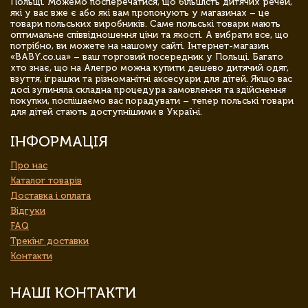
Польщі. Можемо посперечатися, що більшість дитячих речей,
які у вас вже є або які вам пропонують у магазинах – це
товари польських виробників. Саме польські товари мають
оптимальне співвідношення ціни та якості. А вибрати все, що
потрібно, ви можете на нашому сайті. Інтернет-магазин
«BABY.co.ua» – ваш торговий посередник у Польщі. Багато
хто знає, що на Алегро можна купити дешево дитячий одяг,
взуття, іграшки та різноманітні аксесуари для дітей. Якщо вас
досі зупиняла складна процедура замовлення та здійснення
покупки, поспішаємо вас порадувати – тепер польські товари
для дітей стають доступнішими в Україні.
ІНФОРМАЦІЯ
Про нас
Каталог товарів
Доставка і оплата
Відгуки
FAQ
Трекінг доставки
Контакти
НАШІ КОНТАКТИ