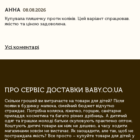
АННА
08.08.2026
Купувала пляшечку проти коліків. Цей варіант спрацював.
якістю та ціною задоволена.
Усі коментарі
ПРО СЕРВІС ДОСТАВКИ BABY.CO.UA
Скільки грошей ви витрачаєте на товари для дітей? Після
появи в будинку малюка, сімейний бюджет відчутно
страждає. Потрібна коляска, ліжечко, горщик, санітарне
приладдя, косметика та багато різних дрібниць. А дитячий
одяг та іграшки молоді батьки скуповують практично оптом.
Коштують дитячі товари аж ніяк не дешево, а часу ходити
магазинами зовсім не вистачає. Як заощадити, але так, щоб не
постраждала якість? Все просто – купуйте товари для дітей у