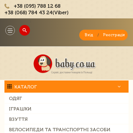
+38 (095) 788 12 68
+38 (068) 784 43 24(Viber)
;
Toggle
navigation
Вхід
/
Реєстрація
КАТАЛОГ
ОДЯГ
ІГРАШКИ
ВЗУТТЯ
ВЕЛОСИПЕДИ ТА ТРАНСПОРТНІ ЗАСОБИ