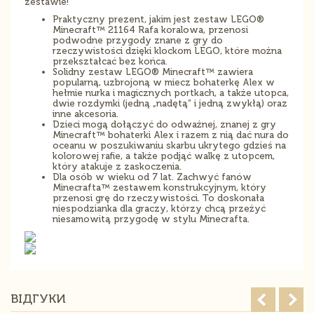
zestawie!
Praktyczny prezent, jakim jest zestaw LEGO®
Minecraft™ 21164 Rafa koralowa, przenosi
podwodne przygody znane z gry do
rzeczywistości dzięki klockom LEGO, które można
przekształcać bez końca.
Solidny zestaw LEGO® Minecraft™ zawiera
popularną, uzbrojoną w miecz bohaterkę Alex w
hełmie nurka i magicznych portkach, a także utopca,
dwie rozdymki (jedną „nadętą” i jedną zwykłą) oraz
inne akcesoria.
Dzieci mogą dołączyć do odważnej, znanej z gry
Minecraft™ bohaterki Alex i razem z nią dać nura do
oceanu w poszukiwaniu skarbu ukrytego gdzieś na
kolorowej rafie, a także podjąć walkę z utopcem,
który atakuje z zaskoczenia.
Dla osób w wieku od 7 lat. Zachwyć fanów
Minecrafta™ zestawem konstrukcyjnym, który
przenosi grę do rzeczywistości. To doskonała
niespodzianka dla graczy, którzy chcą przeżyć
niesamowitą przygodę w stylu Minecrafta.
ВІДГУКИ