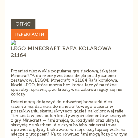
ОПИС
ПЕРЕКЛАСТИ
LEGO MINECRAFT RAFA KOLAROWA
21164
Przenieś niezwykle popularną grę sieciową, jaką jest
Minecraft™, do rzeczywistości dzięki praktycznemu
zestawowi LEGO® Minecraft™ 21164 Rafa koralowa.
Klocki LEGO, które można bez końca łączyć na różne
sposoby, sprawiają, że kreatywna zabawa nigdy się nie
kończy.
Dzieci mogą dołączyć do odważnej bohaterki Alex i
razem z nią dać nura do minecraftowego oceanu w
poszukiwaniu skarbu ukrytego gdzieś na kolorowej rafie.
Ten zestaw jest pełen kreatywnych elementów znanych
z gry Minecraft — fani znajdą tu rozdymki oraz ukrytą
skrzynię ze skarbem. Ale czym byłaby minecraftowa
opowieść, gdyby brakowało w niej ekscytującej walki na
miecze z utopcem? Na to również fani mogą liczyć w tym