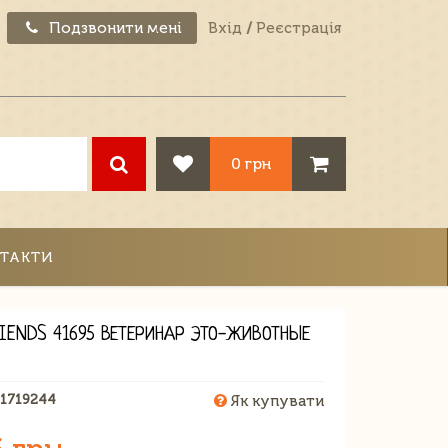
Подзвонити мені
Вхід
/
Реєстрація
0 грн
ТАКТИ
RIENDS 41695 ВЕТЕРИНАР ЭТО-ЖИВОТНЫЕ
71719244
Як купувати