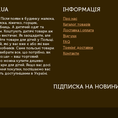
.UA
ІНФОРМАЦІЯ
 Після появи в будинку малюка,
Про нас
ска, ліжечко, горщик,
Каталог товарів
бниць. А дитячий одяг та
Доставка і оплата
м. Коштують дитячі товари аж
 вистачає. Як заощадити, але
Відгуки
йте товари для дітей у Польщі.
FAQ
 які у вас вже є або які вам
Трекінг доставки
обників. Саме польські товари
вибрати все, що потрібно, ви
Контакти
co.ua» – ваш торговий
гро можна купити дешево
уари для дітей. Якщо вас досі
ння покупки, поспішаємо вас
ть доступнішими в Україні.
ПІДПИСКА НА НОВИН