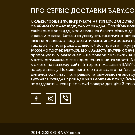
ПРО СЕРВІС ДОСТАВКИ BABY.CO
Скільки грошей ви витрачаєте на товари для дітей?
сімейний бюджет відчутно страждає. Потрібна коля
санітарне приладдя, косметика та багато різних дрі
іграшки молоді батьки скуповують практично опто
ніяк не дешево, а часу ходити магазинами зовсім не
так, щоб не постраждала якість? Все просто – купу
Можемо посперечатися, що більшість дитячих речей,
пропонують у магазинах – це товари польських вир
мають оптимальне співвідношення ціни та якості. А 
можете на нашому сайті. Інтернет-магазин «BABY.
посередник у Польщі. Багато хто знає, що на Але
дитячий одяг, взуття, іграшки та різноманітні аксес
зупиняла складна процедура замовлення та здійсне
порадувати – тепер польські товари для дітей стаю
2014-2023 © BABY.co.ua