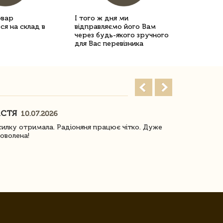
овар
І того ж дня ми
ся на склад в
відправляємо його Вам
через будь-якого зручного
для Вас перевізника
АСТЯ
ПОГОРЕЛО
10.07.2026
илку отримала. Радіоняня працює чітко. Дуже
Отримали віз
оволена!
Доставка з 
завжди була 