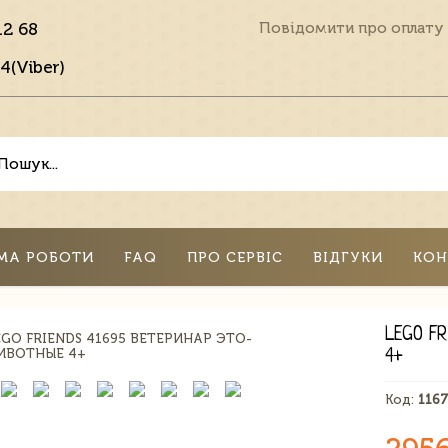
12 68
Повідомити про оплату
4(Viber)
МА РОБОТИ
FAQ
ПРО СЕРВІС
ВІДГУКИ
КОН
LEGO F
4+
Код:
116