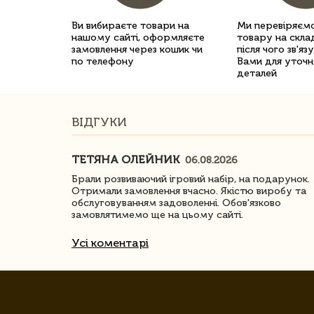
Ви вибираєте товари на
Ми перевіряємо
нашому сайті, оформляєте
товару на склад
замовлення через кошик чи
після чого зв'яз
по телефону
Вами для уточн
деталей
ВІДГУКИ
ТЕТЯНА ОЛЕЙНИК
06.08.2026
ачество
Брали розвиваючий ігровий набір, на подарунок.
Отримали замовлення вчасно. Якістю виробу та
обслуговуванням задоволенні. Обов'язково
замовлятимемо ще на цьому сайті.
Усі коментарі