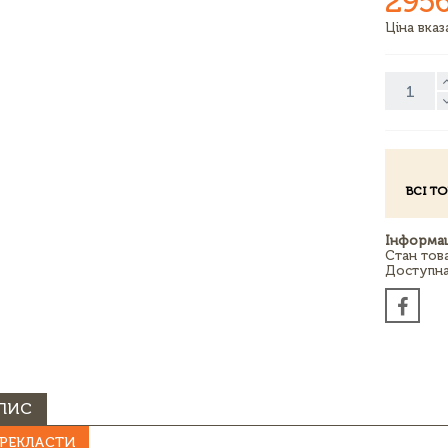
295
Ціна вка
ВСІ Т
Інформац
Стан тов
Доступна 
ПИС
РЕКЛАСТИ