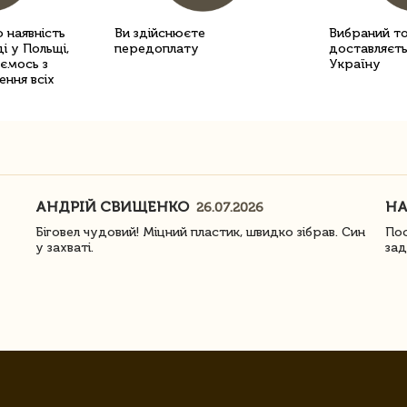
 наявність
Ви здійснюєте
Вибраний т
і у Польщі,
передоплату
доставляєть
уємось з
Україну
ення всіх
АНДРІЙ СВИЩЕНКО
Н
26.07.2026
Біговел чудовий! Міцний пластик, швидко зібрав. Син
Пос
у захваті.
зад