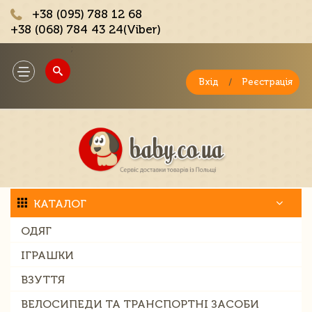
+38 (095) 788 12 68
+38 (068) 784 43 24(Viber)
;
Toggle
navigation
Вхід
/
Реєстрація
КАТАЛОГ
ОДЯГ
ІГРАШКИ
ВЗУТТЯ
ВЕЛОСИПЕДИ ТА ТРАНСПОРТНІ ЗАСОБИ