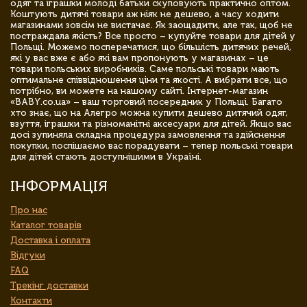
одяг та іграшки молоді батьки скуповують практично оптом.
Коштують дитячі товари аж ніяк не дешево, а часу ходити
магазинами зовсім не вистачає. Як заощадити, але так, щоб не
постраждала якість? Все просто – купуйте товари для дітей у
Польщі. Можемо посперечатися, що більшість дитячих речей,
які у вас вже є або які вам пропонують у магазинах – це
товари польських виробників. Саме польські товари мають
оптимальне співвідношення ціни та якості. А вибрати все, що
потрібно, ви можете на нашому сайті. Інтернет-магазин
«BABY.co.ua» – ваш торговий посередник у Польщі. Багато
хто знає, що на Алегро можна купити дешево дитячий одяг,
взуття, іграшки та різноманітні аксесуари для дітей. Якщо вас
досі зупиняла складна процедура замовлення та здійснення
покупки, поспішаємо вас порадувати – тепер польські товари
для дітей стають доступнішими в Україні.
ІНФОРМАЦІЯ
Про нас
Каталог товарів
Доставка і оплата
Відгуки
FAQ
Трекінг доставки
Контакти