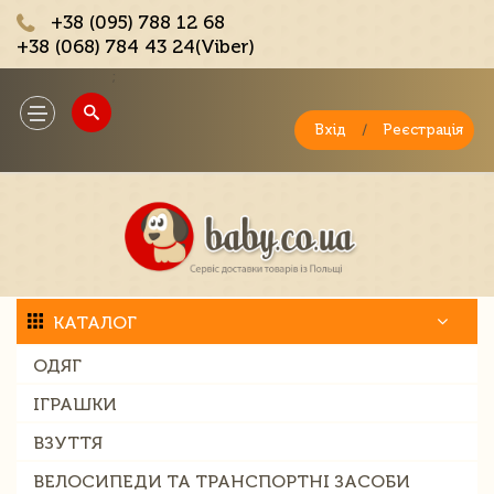
+38 (095) 788 12 68
+38 (068) 784 43 24(Viber)
;
Toggle
navigation
Вхід
/
Реєстрація
КАТАЛОГ
ОДЯГ
ІГРАШКИ
ВЗУТТЯ
ВЕЛОСИПЕДИ ТА ТРАНСПОРТНІ ЗАСОБИ