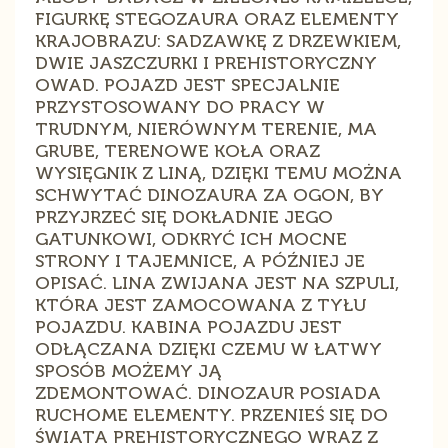
FIGURKĘ STEGOZAURA ORAZ ELEMENTY
KRAJOBRAZU: SADZAWKĘ Z DRZEWKIEM,
DWIE JASZCZURKI I PREHISTORYCZNY
OWAD. POJAZD JEST SPECJALNIE
PRZYSTOSOWANY DO PRACY W
TRUDNYM, NIERÓWNYM TERENIE, MA
GRUBE, TERENOWE KOŁA ORAZ
WYSIĘGNIK Z LINĄ, DZIĘKI TEMU MOŻNA
SCHWYTAĆ DINOZAURA ZA OGON, BY
PRZYJRZEĆ SIĘ DOKŁADNIE JEGO
GATUNKOWI, ODKRYĆ ICH MOCNE
STRONY I TAJEMNICE, A PÓŹNIEJ JE
OPISAĆ. LINA ZWIJANA JEST NA SZPULI,
KTÓRA JEST ZAMOCOWANA Z TYŁU
POJAZDU. KABINA POJAZDU JEST
ODŁĄCZANA DZIĘKI CZEMU W ŁATWY
SPOSÓB MOŻEMY JĄ
ZDEMONTOWAĆ. DINOZAUR POSIADA
RUCHOME ELEMENTY. PRZENIEŚ SIĘ DO
ŚWIATA PREHISTORYCZNEGO WRAZ Z