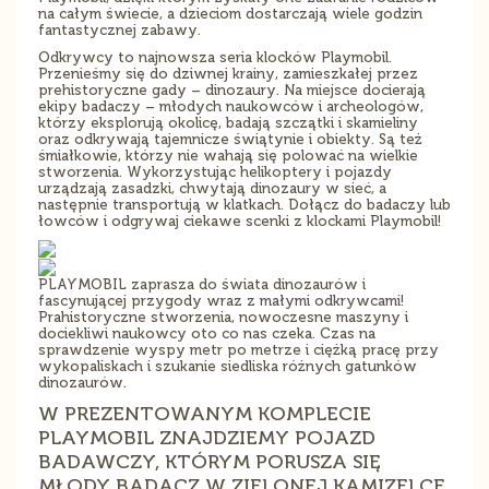
na całym świecie, a dzieciom dostarczają wiele godzin
fantastycznej zabawy.
Odkrywcy to najnowsza seria klocków Playmobil.
Przenieśmy się do dziwnej krainy, zamieszkałej przez
prehistoryczne gady – dinozaury. Na miejsce docierają
ekipy badaczy – młodych naukowców i archeologów,
którzy eksplorują okolicę, badają szczątki i skamieliny
oraz odkrywają tajemnicze świątynie i obiekty. Są też
śmiałkowie, którzy nie wahają się polować na wielkie
stworzenia. Wykorzystując helikoptery i pojazdy
urządzają zasadzki, chwytają dinozaury w sieć, a
następnie transportują w klatkach. Dołącz do badaczy lub
łowców i odgrywaj ciekawe scenki z klockami Playmobil!
PLAYMOBIL zaprasza do świata dinozaurów i
fascynującej przygody wraz z małymi odkrywcami!
Prahistoryczne stworzenia, nowoczesne maszyny i
dociekliwi naukowcy oto co nas czeka. Czas na
sprawdzenie wyspy metr po metrze i ciężką pracę przy
wykopaliskach i szukanie siedliska różnych gatunków
dinozaurów.
W PREZENTOWANYM KOMPLECIE
PLAYMOBIL ZNAJDZIEMY POJAZD
BADAWCZY, KTÓRYM PORUSZA SIĘ
MŁODY BADACZ W ZIELONEJ KAMIZELCE,