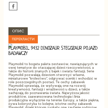
ОПИС
ПЕРЕКЛАСТИ
PLAYMOBIL 9432 DINOZAUR STEGOZAUR POJAZD
BADAWCZY
Playmobil to bogata paleta zestawów, nawiązujących w
swej tematyce do otaczającej dzieci rzeczywistości, a
także do historii znanych z bajek i świata fantazji. Serie
Playmobil pozwalają dzieciom stworzyć własne,
miniaturowe "królestwo", odgrywać scenki i wchodzić w
role poszczególnych postaci. Te cechy zabawek
Playmobil sprawiają, że wpływają one na rozwój
kreatywności, fantazji i wrażliwości u dzieci, a także
zachęcają do poznawania świata. Najwyższa jakość
produktów, zaawansowana technologia i linia
produkcyjna wyłącznie na terenie Europy, a także piękna,
żywa kolorystyka to kolejne, istotne cechy zabawek
Playmobil, dzięki którym zyskały one zaufanie rodziców