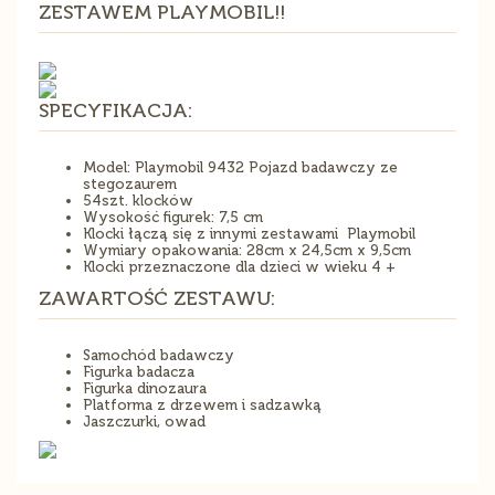
ZESTAWEM PLAYMOBIL!!
SPECYFIKACJA:
Model: Playmobil 9432 Pojazd badawczy ze
stegozaurem
54szt. klocków
Wysokość figurek: 7,5 cm
Klocki łączą się z innymi zestawami Playmobil
Wymiary opakowania: 28cm x 24,5cm x 9,5cm
Klocki przeznaczone dla dzieci w wieku 4 +
ZAWARTOŚĆ ZESTAWU:
Samochód badawczy
Figurka badacza
Figurka dinozaura
Platforma z drzewem i sadzawką
Jaszczurki, owad