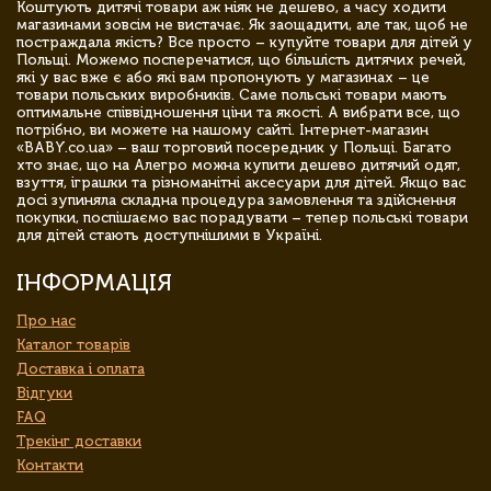
Коштують дитячі товари аж ніяк не дешево, а часу ходити
магазинами зовсім не вистачає. Як заощадити, але так, щоб не
постраждала якість? Все просто – купуйте товари для дітей у
Польщі. Можемо посперечатися, що більшість дитячих речей,
які у вас вже є або які вам пропонують у магазинах – це
товари польських виробників. Саме польські товари мають
оптимальне співвідношення ціни та якості. А вибрати все, що
потрібно, ви можете на нашому сайті. Інтернет-магазин
«BABY.co.ua» – ваш торговий посередник у Польщі. Багато
хто знає, що на Алегро можна купити дешево дитячий одяг,
взуття, іграшки та різноманітні аксесуари для дітей. Якщо вас
досі зупиняла складна процедура замовлення та здійснення
покупки, поспішаємо вас порадувати – тепер польські товари
для дітей стають доступнішими в Україні.
ІНФОРМАЦІЯ
Про нас
Каталог товарів
Доставка і оплата
Відгуки
FAQ
Трекінг доставки
Контакти