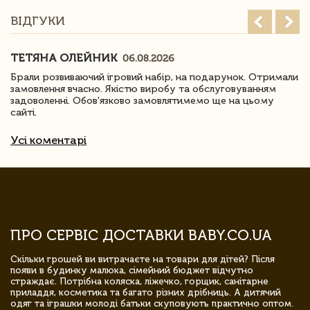
ВІДГУКИ
ТЕТЯНА ОЛЕЙНИК
06.08.2026
Брали розвиваючий ігровий набір, на подарунок. Отримали
замовлення вчасно. Якістю виробу та обслуговуванням
задоволенні. Обов'язково замовлятимемо ще на цьому
сайті.
Усі коментарі
ПРО СЕРВІС ДОСТАВКИ BABY.CO.UA
Скільки грошей ви витрачаєте на товари для дітей? Після
появи в будинку малюка, сімейний бюджет відчутно
страждає. Потрібна коляска, ліжечко, горщик, санітарне
приладдя, косметика та багато різних дрібниць. А дитячий
одяг та іграшки молоді батьки скуповують практично оптом.