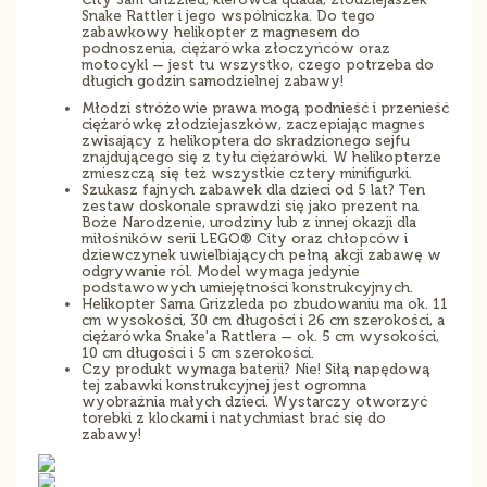
Snake Rattler i jego wspólniczka. Do tego
zabawkowy helikopter z magnesem do
podnoszenia, ciężarówka złoczyńców oraz
motocykl — jest tu wszystko, czego potrzeba do
długich godzin samodzielnej zabawy!
Młodzi stróżowie prawa mogą podnieść i przenieść
ciężarówkę złodziejaszków, zaczepiając magnes
zwisający z helikoptera do skradzionego sejfu
znajdującego się z tyłu ciężarówki. W helikopterze
zmieszczą się też wszystkie cztery minifigurki.
Szukasz fajnych zabawek dla dzieci od 5 lat? Ten
zestaw doskonale sprawdzi się jako prezent na
Boże Narodzenie, urodziny lub z innej okazji dla
miłośników serii LEGO® City oraz chłopców i
dziewczynek uwielbiających pełną akcji zabawę w
odgrywanie ról. Model wymaga jedynie
podstawowych umiejętności konstrukcyjnych.
Helikopter Sama Grizzleda po zbudowaniu ma ok. 11
cm wysokości, 30 cm długości i 26 cm szerokości, a
ciężarówka Snake'a Rattlera — ok. 5 cm wysokości,
10 cm długości i 5 cm szerokości.
Czy produkt wymaga baterii? Nie! Siłą napędową
tej zabawki konstrukcyjnej jest ogromna
wyobraźnia małych dzieci. Wystarczy otworzyć
torebki z klockami i natychmiast brać się do
zabawy!