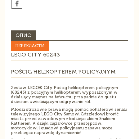
ОПИС
ПЕРЕКЛАСТИ
LEGO CITY 60243
POŚCIG HELIKOPTEREM POLICYJNYM
Zestaw LEGO® City Pościg helikopterem policyjnym
(60243) z policyjnym helikopterem wyposażonym w
działający magnes na łańcuchu przypadnie do gustu
dzieciom uwielbiającym odgrywanie ról.
Młodzi stróżowie prawa mogą pomóc bohaterowi serialu
telewizyjnego LEGO City Samowi Grizzledowi bronić
miasta przed zawodowym złodziejaszkiem Snakiem
Rattlerem. A dzięki ciężarówce przestępców,
motocyklowi i quadowi policyjnemu zabawa może
przebiegać naprawdę dynamicznie!