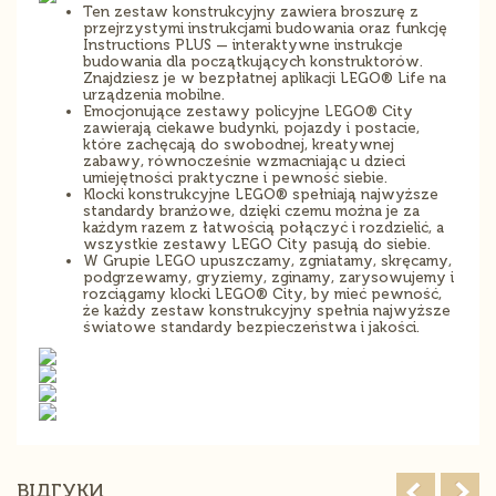
Ten zestaw konstrukcyjny zawiera broszurę z
przejrzystymi instrukcjami budowania oraz funkcję
Instructions PLUS — interaktywne instrukcje
budowania dla początkujących konstruktorów.
Znajdziesz je w bezpłatnej aplikacji LEGO® Life na
urządzenia mobilne.
Emocjonujące zestawy policyjne LEGO® City
zawierają ciekawe budynki, pojazdy i postacie,
które zachęcają do swobodnej, kreatywnej
zabawy, równocześnie wzmacniając u dzieci
umiejętności praktyczne i pewność siebie.
Klocki konstrukcyjne LEGO® spełniają najwyższe
standardy branżowe, dzięki czemu można je za
każdym razem z łatwością połączyć i rozdzielić, a
wszystkie zestawy LEGO City pasują do siebie.
W Grupie LEGO upuszczamy, zgniatamy, skręcamy,
podgrzewamy, gryziemy, zginamy, zarysowujemy i
rozciągamy klocki LEGO® City, by mieć pewność,
że każdy zestaw konstrukcyjny spełnia najwyższe
światowe standardy bezpieczeństwa i jakości.
ВІДГУКИ