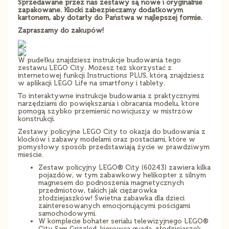
Sprzedawane przez nas zestawy są nowe i oryginalnie
zapakowane. Klocki zabezpieczamy dodatkowym
kartonem, aby dotarły do Państwa w najlepszej formie.
Zapraszamy do zakupów!
W pudełku znajdziesz instrukcje budowania tego
zestawu LEGO City. Możesz też skorzystać z
internetowej funkcji Instructions PLUS, którą znajdziesz
w aplikacji LEGO Life na smartfony i tablety.
To interaktywne instrukcje budowania z praktycznymi
narzędziami do powiększania i obracania modelu, które
pomogą szybko przemienić nowicjuszy w mistrzów
konstrukcji.
Zestawy policyjne LEGO City to okazja do budowania z
klocków i zabawy modelami oraz postaciami, które w
pomysłowy sposób przedstawiają życie w prawdziwym
mieście.
Zestaw policyjny LEGO® City (60243) zawiera kilka
pojazdów, w tym zabawkowy helikopter z silnym
magnesem do podnoszenia magnetycznych
przedmiotów, takich jak ciężarówka
złodziejaszków! Świetna zabawka dla dzieci
zainteresowanych emocjonującymi pościgami
samochodowymi.
W komplecie bohater serialu telewizyjnego LEGO®
City Sam Grizzled, kierowca quada, złodziejaszek