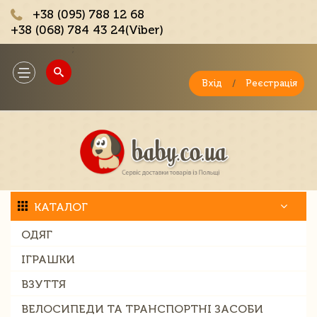
+38 (095) 788 12 68
+38 (068) 784 43 24(Viber)
;
Toggle
navigation
Вхід
/
Реєстрація
КАТАЛОГ
ОДЯГ
ІГРАШКИ
ВЗУТТЯ
ВЕЛОСИПЕДИ ТА ТРАНСПОРТНІ ЗАСОБИ