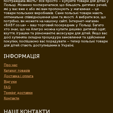
постраждала якість? Все просто – купуйте товари для дітей у
Польщі. Можемо посперечатися, що більшість дитячих речей,
які у вас вже є або які вам пропонують у магазинах – це
товари польських виробників. Саме польські товари мають
оптимальне співвідношення ціни та якості. А вибрати все, що
потрібно, ви можете на нашому сайті. Інтернет-магазин
«BABY.co.ua» – ваш торговий посередник у Польщі. Багато
хто знає, що на Алегро можна купити дешево дитячий одяг,
взуття, іграшки та різноманітні аксесуари для дітей. Якщо вас
досі зупиняла складна процедура замовлення та здійснення
покупки, поспішаємо вас порадувати – тепер польські товари
для дітей стають доступнішими в Україні.
ІНФОРМАЦІЯ
Про нас
Каталог товарів
Доставка і оплата
Відгуки
FAQ
Трекінг доставки
Контакти
НАШІ КОНТАКТИ