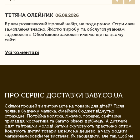
ТЕТЯНА ОЛЕЙНИК
06.08.2026
Брали розвиваючий ігровий набір, на подарунок. Отримали
замовлення вчасно. Якістю виробу та обслуговуванням
задоволенні. Обов'язково замовлятимемо ще на цьому
сайті.
Усі коментарі
ПРО СЕРВІС ДОСТАВКИ BABY.CO.UA
Скільки грошей ви витрачаєте на товари для дітей? Після
появи в будинку малюка, сімейний бюджет відчутно
страждає. Потрібна коляска, ліжечко, горщик, санітарне
приладдя, косметика та багато різних дрібниць. А дитячий
одяг та іграшки молоді батьки скуповують практично оптом.
Коштують дитячі товари аж ніяк не дешево, а часу ходити
магазинами зовсім не вистачає. Як заощадити, але так, щоб не