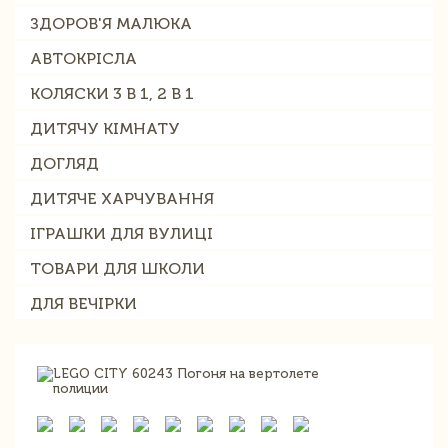
ЗДОРОВ'Я МАЛЮКА
АВТОКРІСЛА
КОЛЯСКИ 3 В 1, 2 В 1
ДИТЯЧУ КІМНАТУ
ДОГЛЯД
ДИТЯЧЕ ХАРЧУВАННЯ
ІГРАШКИ ДЛЯ ВУЛИЦІ
ТОВАРИ ДЛЯ ШКОЛИ
ДЛЯ ВЕЧІРКИ