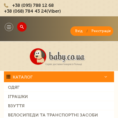
+38 (095) 788 12 68
+38 (068) 784 43 24(Viber)
;
Toggle
navigation
Вхід
/
Реєстрація
КАТАЛОГ
ОДЯГ
ІГРАШКИ
ВЗУТТЯ
ВЕЛОСИПЕДИ ТА ТРАНСПОРТНІ ЗАСОБИ