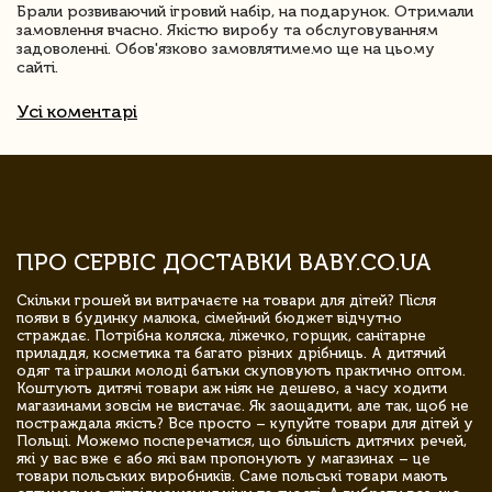
Брали розвиваючий ігровий набір, на подарунок. Отримали
замовлення вчасно. Якістю виробу та обслуговуванням
задоволенні. Обов'язково замовлятимемо ще на цьому
сайті.
Усі коментарі
ПРО СЕРВІС ДОСТАВКИ BABY.CO.UA
Скільки грошей ви витрачаєте на товари для дітей? Після
появи в будинку малюка, сімейний бюджет відчутно
страждає. Потрібна коляска, ліжечко, горщик, санітарне
приладдя, косметика та багато різних дрібниць. А дитячий
одяг та іграшки молоді батьки скуповують практично оптом.
Коштують дитячі товари аж ніяк не дешево, а часу ходити
магазинами зовсім не вистачає. Як заощадити, але так, щоб не
постраждала якість? Все просто – купуйте товари для дітей у
Польщі. Можемо посперечатися, що більшість дитячих речей,
які у вас вже є або які вам пропонують у магазинах – це
товари польських виробників. Саме польські товари мають