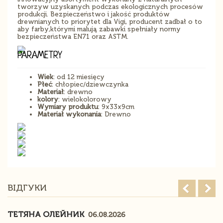
tworzyw uzyskanych podczas ekologicznych procesów
produkcji. Bezpieczeństwo i jakość produktów
drewnianych to priorytet dla Vigi, producent zadbał o to
aby farby,którymi malują zabawki spełniały normy
bezpieczeństwa EN71 oraz ASTM.
PARAMETRY
Wiek
: od 12 miesięcy
Płeć
: chłopiec/dziewczynka
Materiał
: drewno
kolory
: wielokolorowy
Wymiary produktu
: 9x33x9cm
Materiał wykonania
: Drewno
ВІДГУКИ
ТЕТЯНА ОЛЕЙНИК
06.08.2026