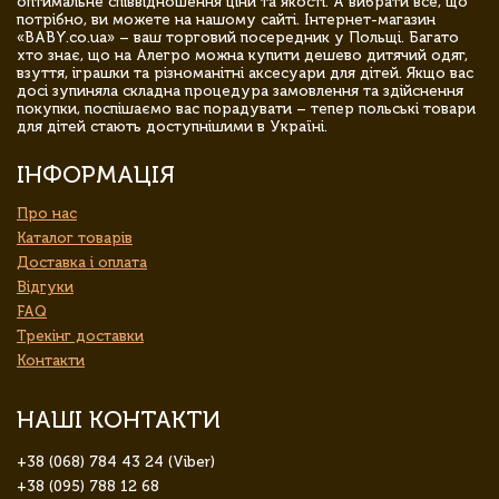
оптимальне співвідношення ціни та якості. А вибрати все, що
потрібно, ви можете на нашому сайті. Інтернет-магазин
«BABY.co.ua» – ваш торговий посередник у Польщі. Багато
хто знає, що на Алегро можна купити дешево дитячий одяг,
взуття, іграшки та різноманітні аксесуари для дітей. Якщо вас
досі зупиняла складна процедура замовлення та здійснення
покупки, поспішаємо вас порадувати – тепер польські товари
для дітей стають доступнішими в Україні.
ІНФОРМАЦІЯ
Про нас
Каталог товарів
Доставка і оплата
Відгуки
FAQ
Трекінг доставки
Контакти
НАШІ КОНТАКТИ
+38 (068) 784 43 24 (Viber)
+38 (095) 788 12 68