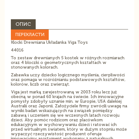
ОПИС
ПЕРЕКЛАСТИ
Klocki Drewniana Układanka Viga Toys
44016
To zestaw drewnianych 5 kostek w różnych rozmiarach
oraz 4 bloczki o geometrycznych kształtach w
stonowanych kolorach.
Zabawka uczy dziecko logicznego myślenia, cierpliwości
oraz pomaga w rozróżnianiu podstawowych kształtów,
kolorów, liczb oraz zwierząt.
Viga jest marką zarejestrowaną w 2003 roku lecz już
obecną w ponad 60 krajach na świecie. Ich innowacyjne
pomysły zdobyły uznanie min. w Europie, USA dalekiej
Australii oraz Japonii. Założyciele firmy zwrócili uwagę na
wyniki badań wskazujących na związek pomiędzy
zabawą i uczeniem się we wczesnych latach rozwoju
dzieci. Aby pomóc rodzicom oraz placówkom
edukacyjnym w wychowywaniu dzieci i ratować ich
przed wirtualnym światem, który w dużym stopniu może
wypaczyć rzeczywistość producent oferuje
innowacyjny asortyment wykonany z naturalnych