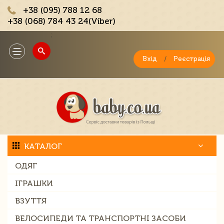
+38 (095) 788 12 68
+38 (068) 784 43 24(Viber)
;
Toggle
navigation
Вхід
/
Реєстрація
КАТАЛОГ
ОДЯГ
ІГРАШКИ
ВЗУТТЯ
ВЕЛОСИПЕДИ ТА ТРАНСПОРТНІ ЗАСОБИ