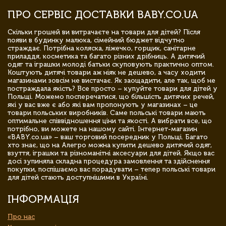
ПРО СЕРВІС ДОСТАВКИ BABY.CO.UA
Скільки грошей ви витрачаєте на товари для дітей? Після
появи в будинку малюка, сімейний бюджет відчутно
страждає. Потрібна коляска, ліжечко, горщик, санітарне
приладдя, косметика та багато різних дрібниць. А дитячий
одяг та іграшки молоді батьки скуповують практично оптом.
Коштують дитячі товари аж ніяк не дешево, а часу ходити
магазинами зовсім не вистачає. Як заощадити, але так, щоб не
постраждала якість? Все просто – купуйте товари для дітей у
Польщі. Можемо посперечатися, що більшість дитячих речей,
які у вас вже є або які вам пропонують у магазинах – це
товари польських виробників. Саме польські товари мають
оптимальне співвідношення ціни та якості. А вибрати все, що
потрібно, ви можете на нашому сайті. Інтернет-магазин
«BABY.co.ua» – ваш торговий посередник у Польщі. Багато
хто знає, що на Алегро можна купити дешево дитячий одяг,
взуття, іграшки та різноманітні аксесуари для дітей. Якщо вас
досі зупиняла складна процедура замовлення та здійснення
покупки, поспішаємо вас порадувати – тепер польські товари
для дітей стають доступнішими в Україні.
ІНФОРМАЦІЯ
Про нас