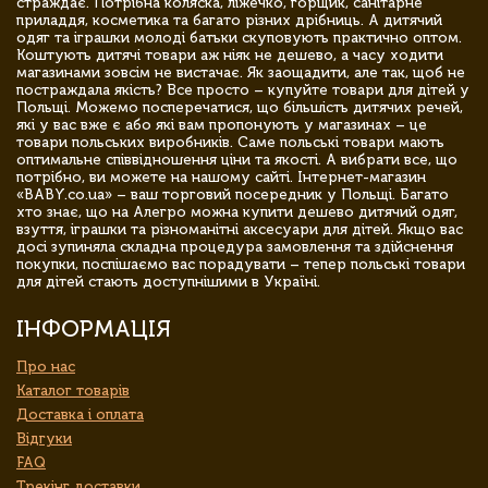
страждає. Потрібна коляска, ліжечко, горщик, санітарне
приладдя, косметика та багато різних дрібниць. А дитячий
одяг та іграшки молоді батьки скуповують практично оптом.
Коштують дитячі товари аж ніяк не дешево, а часу ходити
магазинами зовсім не вистачає. Як заощадити, але так, щоб не
постраждала якість? Все просто – купуйте товари для дітей у
Польщі. Можемо посперечатися, що більшість дитячих речей,
які у вас вже є або які вам пропонують у магазинах – це
товари польських виробників. Саме польські товари мають
оптимальне співвідношення ціни та якості. А вибрати все, що
потрібно, ви можете на нашому сайті. Інтернет-магазин
«BABY.co.ua» – ваш торговий посередник у Польщі. Багато
хто знає, що на Алегро можна купити дешево дитячий одяг,
взуття, іграшки та різноманітні аксесуари для дітей. Якщо вас
досі зупиняла складна процедура замовлення та здійснення
покупки, поспішаємо вас порадувати – тепер польські товари
для дітей стають доступнішими в Україні.
ІНФОРМАЦІЯ
Про нас
Каталог товарів
Доставка і оплата
Відгуки
FAQ
Трекінг доставки