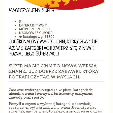
MAGICZNY JINN SUPER !
5+
INTERAKTYWNY
MÓWI PO POLSKU
NAJNOWSZY MODEL
nr katalogowy: 61300
UDOSKONALONY MAGIC JINN, KTÓRY ZGADUJE
AŻ W 5 KATEGORIACH! ZMIERZ SIĘ Z NIM I
POZNAJ JEGO SUPER MOC!!
SUPER MAGIC JINN TO NOWA WERSJA
ZNANEJ JUŻ DOBRZE ZABAWKI, KTÓRA
POTRAFI CZYTAĆ W MYŚLACH.
Zabawne zwierzątko zgaduje w pięciu kategoriach:
ubrania, owoce i warzywa, instrumenty muzyczne,
zawody oraz sporty.
Pomyśl o czymś z wybranej kategorii, odpowiadaj
szczerze na pytania zadawane przez Jinna używając
słów: tak, nie, nie wiem, to zależy, a on odgadnie o czym