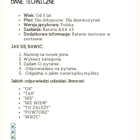
DANE TECHNICZNE
Wiek:
Od 5 lat
Płeć:
Dla chłopców; Dla dziewczynek
Wersja językowa:
Polska
Zasilanie:
Bateria AAA x3
Dodatkowe informacje:
Baterie testowe w
zestawie
JAK SIĘ BAWIĆ:
Naciśnij na nosek jinna
Wybierz kategorię
Zadam Ci pytanie..
..Odpowiadasz na pytania..
..Odgadnę o jakim zwierzątku myślisz
Jakich odpowiedzi udzielać Jinnowi:
"OK"
"TAK"
"NIE"
"NIE WIEM"
"TO ZALEŻY"
"POWTÓRZ"
"WRÓĆ"