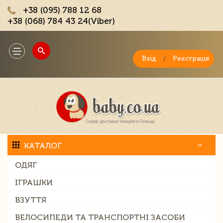
+38 (095) 788 12 68
+38 (068) 784 43 24(Viber)
;
Toggle
navigation
Вхід
/
Реєстрація
КАТАЛОГ
ОДЯГ
ІГРАШКИ
ВЗУТТЯ
ВЕЛОСИПЕДИ ТА ТРАНСПОРТНІ ЗАСОБИ