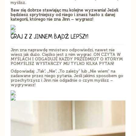
myślisz.
Baw się dobrze stawiając mu kolejne wyzwania! Jeżeli
będziesz sprytniejszy od niego i znasz hasło z danej
kategorii, którego nie zna Jinn – wygrasz!
GRAJ Z Z JINNEM BĄDŹ LEPSZY!
Jinn zna naprawdę mnóstwo odpowiedzi, nawet nie
wiesz jak dużo. Ciężko jest z nim wygrać .ON CZYTA W
MYŚLACH I ODGADUJE KAŻDY PRZEDMIOT O KTÓRYM
POMYŚLISZ WYSTARCZY MU TYLKO KILKA PYTAŃ!
Odpowiadaj: „Tak”, „Nie”, „To zależy” lub „Nie wiem” na
zadawane przez niego pytania. Jeśli jakimś sposobem go
przechytrzysz i Jinn nie odgadnie o czym myślisz –
wygrywasz!