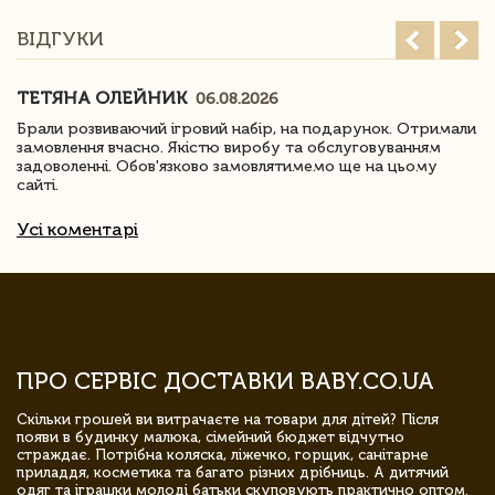
ВІДГУКИ
ТЕТЯНА ОЛЕЙНИК
06.08.2026
Брали розвиваючий ігровий набір, на подарунок. Отримали
замовлення вчасно. Якістю виробу та обслуговуванням
задоволенні. Обов'язково замовлятимемо ще на цьому
сайті.
Усі коментарі
ПРО СЕРВІС ДОСТАВКИ BABY.CO.UA
Скільки грошей ви витрачаєте на товари для дітей? Після
появи в будинку малюка, сімейний бюджет відчутно
страждає. Потрібна коляска, ліжечко, горщик, санітарне
приладдя, косметика та багато різних дрібниць. А дитячий
одяг та іграшки молоді батьки скуповують практично оптом.