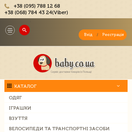
+38 (095) 788 12 68
+38 (068) 784 43 24(Viber)
;
Toggle
navigation
Вхід
/
Реєстрація
КАТАЛОГ
ОДЯГ
ІГРАШКИ
ВЗУТТЯ
ВЕЛОСИПЕДИ ТА ТРАНСПОРТНІ ЗАСОБИ