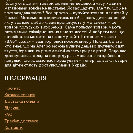
Коштують дитячі товари аж ніяк не дешево, а часу ходити
магазинами зовсім не вистачає. Як заощадити, але так, щоб не
постраждала якість? Все просто – купуйте товари для дітей у
Польщі. Можемо посперечатися, що більшість дитячих речей,
які у вас вже є або які вам пропонують у магазинах – це
товари польських виробників. Саме польські товари мають
оптимальне співвідношення ціни та якості. А вибрати все, що
потрібно, ви можете на нашому сайті. Інтернет-магазин
«BABY.co.ua» – ваш торговий посередник у Польщі. Багато
хто знає, що на Алегро можна купити дешево дитячий одяг,
взуття, іграшки та різноманітні аксесуари для дітей. Якщо вас
досі зупиняла складна процедура замовлення та здійснення
покупки, поспішаємо вас порадувати – тепер польські товари
для дітей стають доступнішими в Україні.
ІНФОРМАЦІЯ
Про нас
Каталог товарів
Доставка і оплата
Відгуки
FAQ
Трекінг доставки
Контакти