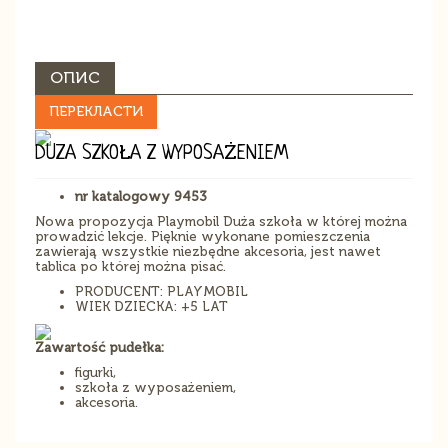
ОПИС
ПЕРЕКЛАСТИ
DUZA SZKOŁA Z WYPOSAŻENIEM
nr katalogowy 9453
Nowa propozycja Playmobil Duża szkoła w której można
prowadzić lekcje. Pięknie wykonane pomieszczenia
zawierają wszystkie niezbędne akcesoria, jest nawet
tablica po której można pisać.
PRODUCENT: PLAYMOBIL
WIEK DZIECKA: +5 LAT
Zawartość pudełka:
figurki,
szkoła z wyposażeniem,
akcesoria.