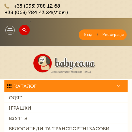
+38 (095) 788 12 68
+38 (068) 784 43 24(Viber)
;
Toggle
navigation
Вхід
/
Реєстрація
КАТАЛОГ
ОДЯГ
ІГРАШКИ
ВЗУТТЯ
ВЕЛОСИПЕДИ ТА ТРАНСПОРТНІ ЗАСОБИ