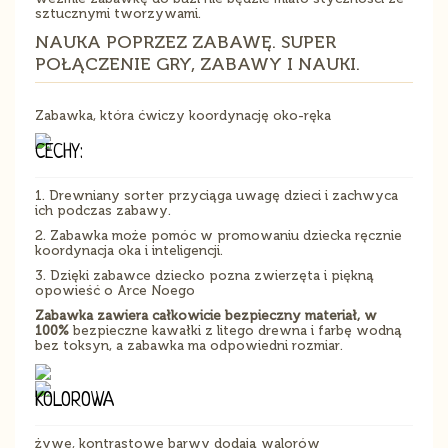
sztucznymi tworzywami.
NAUKA POPRZEZ ZABAWĘ. SUPER
POŁĄCZENIE GRY, ZABAWY I NAUKI.
Zabawka, która ćwiczy koordynację oko-ręka
CECHY:
1. Drewniany sorter przyciąga uwagę dzieci i zachwyca
ich podczas zabawy.
2. Zabawka może pomóc w promowaniu dziecka ręcznie
koordynacja oka i inteligencji.
3. Dzięki zabawce dziecko pozna zwierzęta i piękną
opowieść o Arce Noego
Zabawka zawiera całkowicie bezpieczny materiał, w
100%
bezpieczne kawałki z litego drewna i farbę wodną
bez toksyn, a zabawka ma odpowiedni rozmiar.
KOLOROWA
żywe, kontrastowe barwy dodają walorów