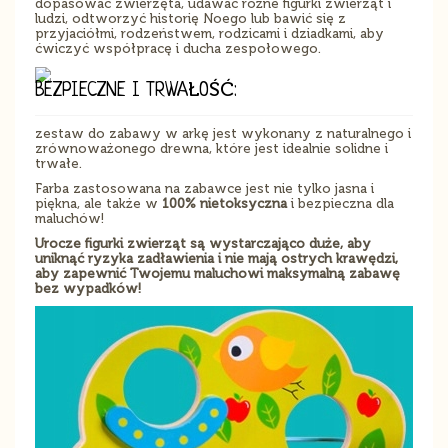
dopasować zwierzęta, udawać różne figurki zwierząt i
ludzi, odtworzyć historię Noego lub bawić się z
przyjaciółmi, rodzeństwem, rodzicami i dziadkami, aby
ćwiczyć współpracę i ducha zespołowego.
BEZPIECZNE I TRWAŁOŚĆ:
zestaw do zabawy w arkę jest wykonany z naturalnego i
zrównoważonego drewna, które jest idealnie solidne i
trwałe.
Farba zastosowana na zabawce jest nie tylko jasna i
piękna, ale także w
100% nietoksyczna
i bezpieczna dla
maluchów!
Urocze figurki zwierząt są wystarczająco duże, aby
uniknąć ryzyka zadławienia i nie mają ostrych krawędzi,
aby zapewnić Twojemu maluchowi maksymalną zabawę
bez wypadków!