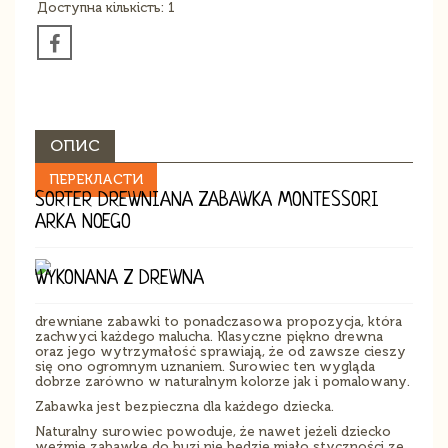
Доступна кількість: 1
ОПИС
ПЕРЕКЛАСТИ
SORTER DREWNIANA ZABAWKA MONTESSORI
ARKA NOEGO
WYKONANA Z DREWNA
drewniane zabawki to ponadczasowa propozycja, która
zachwyci każdego malucha. Klasyczne piękno drewna
oraz jego wytrzymałość sprawiają, że od zawsze cieszy
się ono ogromnym uznaniem. Surowiec ten wygląda
dobrze zarówno w naturalnym kolorze jak i pomalowany.
Zabawka jest bezpieczna dla każdego dziecka.
Naturalny surowiec powoduje, że nawet jeżeli dziecko
weźmie zabawkę do buzi nie będzie miało styczności ze