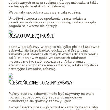
estetycznych oraz przyciągają uwagę maluszka, a także
zachęcają do wielokrotnej zabawy.
Wspaniały sposób na zabawę z całą rodziną.
Umożliwi interesujące spędzenie czasu rodzica z
dzieckiem w domu oraz przegoni nudę, zwłaszcza gdy
pogoda na dworze nie sprzyja.
ROZWÓJ UMIEJĘTNOŚCI:
zestaw do zabawy w arkę to nie tylko piękna i zabawna
zabawka, ale także bardzo edukacyjna! Drewniana
zabawka jest świetna dla małych dzieci i dzieci w wieku
od 2 lat, ponieważ może wspomóc ich zdolności
motoryczne i rozwój poznawczy. Arka promuje
zręczność i rozpoznawanie kształtów, a także myślenie
narracyjne i wspólną zabawę.
NIESKOŃCZONE GODZINY ZABAWY:
Piękny zestaw zabawek może być używany na wiele
różnych sposobów, aby zapewnić maluchowi
niekończące się godziny zabawy i gier!
Twoje dziecko może wykorzystać kształty na arce, aby