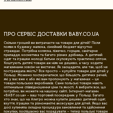
ПРО СЕРВІС ДОСТАВКИ BABY.CO.UA
Скільки грошей ви витрачаєте на товари для дітей? Після
появи в будинку малюка, сімейний бюджет відчутно
страждає. Потрібна коляска, ліжечко, горщик, санітарне
приладдя, косметика та багато різних дрібниць. А дитячий
одяг та іграшки молоді батьки скуповують практично оптом.
Коштують дитячі товари аж ніяк не дешево, а часу ходити
магазинами зовсім не вистачає. Як заощадити, але так, щоб не
постраждала якість? Все просто – купуйте товари для дітей у
Польщі. Можемо посперечатися, що більшість дитячих речей,
які у вас вже є або які вам пропонують у магазинах – це
товари польських виробників. Саме польські товари мають
оптимальне співвідношення ціни та якості. А вибрати все, що
потрібно, ви можете на нашому сайті. Інтернет-магазин
«BABY.co.ua» – ваш торговий посередник у Польщі. Багато
хто знає, що на Алегро можна купити дешево дитячий одяг,
взуття, іграшки та різноманітні аксесуари для дітей. Якщо вас
досі зупиняла складна процедура замовлення та здійснення
покупки, поспішаємо вас порадувати – тепер польські товари