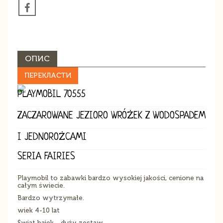
ОПИС
ПЕРЕКЛАСТИ
PLAYMOBIL 70555
ZACZAROWANE JEZIORO WRÓŻEK Z WODOSPADEM
I JEDNOROŻCAMI
SERIA FAIRIES
Playmobil to zabawki bardzo wysokiej jakości, cenione na
całym świecie.
Bardzo wytrzymałe.
wiek 4-10 lat
Świat bajek - duży zestaw