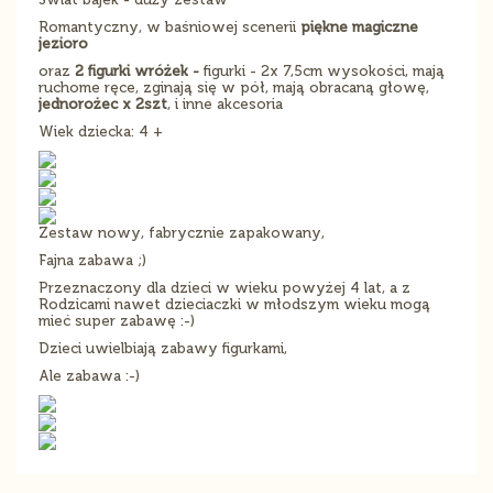
Romantyczny, w baśniowej scenerii
piękne magiczne
jezioro
oraz
2 figurki wróżek -
figurki - 2x 7,5cm wysokości, mają
ruchome ręce, zginają się w pół, mają obracaną głowę,
jednorożec x 2szt
, i inne akcesoria
Wiek dziecka: 4 +
Zestaw nowy, fabrycznie zapakowany,
Fajna zabawa ;)
Przeznaczony dla dzieci w wieku powyżej 4 lat, a z
Rodzicami nawet dzieciaczki w młodszym wieku mogą
mieć super zabawę :-)
Dzieci uwielbiają zabawy figurkami,
Ale zabawa :-)