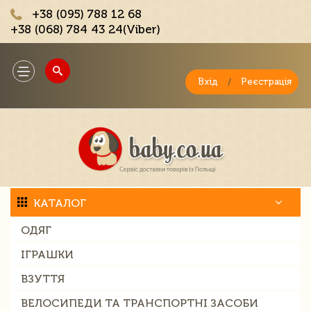
+38 (095) 788 12 68
+38 (068) 784 43 24(Viber)
;
Toggle
navigation
Вхід
/
Реєстрація
КАТАЛОГ
ОДЯГ
ІГРАШКИ
ВЗУТТЯ
ВЕЛОСИПЕДИ ТА ТРАНСПОРТНІ ЗАСОБИ