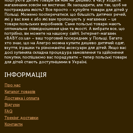
Коштують дитячі товари аж ніяк не дешево, а часу ходити
магазинами зовсім не вистачає. Як заощадити, але так, щоб не
постраждала якість? Все просто – купуйте товари для дітей у
Польщі. Можемо посперечатися, що більшість дитячих речей,
які у вас вже є або які вам пропонують у магазинах – це
товари польських виробників. Саме польські товари мають
оптимальне співвідношення ціни та якості. А вибрати все, що
потрібно, ви можете на нашому сайті. Інтернет-магазин
«BABY.co.ua» – ваш торговий посередник у Польщі. Багато
хто знає, що на Алегро можна купити дешево дитячий одяг,
взуття, іграшки та різноманітні аксесуари для дітей. Якщо вас
досі зупиняла складна процедура замовлення та здійснення
покупки, поспішаємо вас порадувати – тепер польські товари
для дітей стають доступнішими в Україні.
ІНФОРМАЦІЯ
Про нас
Каталог товарів
Доставка і оплата
Відгуки
FAQ
Трекінг доставки
Контакти