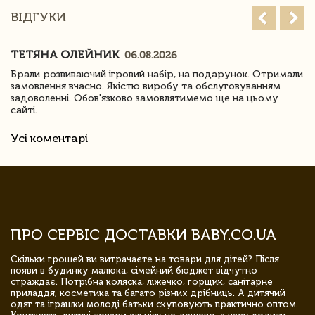
ВІДГУКИ
ТЕТЯНА ОЛЕЙНИК
06.08.2026
Брали розвиваючий ігровий набір, на подарунок. Отримали
замовлення вчасно. Якістю виробу та обслуговуванням
задоволенні. Обов'язково замовлятимемо ще на цьому
сайті.
Усі коментарі
ПРО СЕРВІС ДОСТАВКИ BABY.CO.UA
Скільки грошей ви витрачаєте на товари для дітей? Після
появи в будинку малюка, сімейний бюджет відчутно
страждає. Потрібна коляска, ліжечко, горщик, санітарне
приладдя, косметика та багато різних дрібниць. А дитячий
одяг та іграшки молоді батьки скуповують практично оптом.