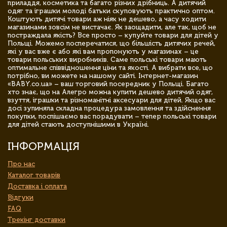
приладдя, косметика та багато різних дрібниць. А дитячий
одяг та іграшки молоді батьки скуповують практично оптом.
Коштують дитячі товари аж ніяк не дешево, а часу ходити
магазинами зовсім не вистачає. Як заощадити, але так, щоб не
постраждала якість? Все просто – купуйте товари для дітей у
Польщі. Можемо посперечатися, що більшість дитячих речей,
які у вас вже є або які вам пропонують у магазинах – це
товари польських виробників. Саме польські товари мають
оптимальне співвідношення ціни та якості. А вибрати все, що
потрібно, ви можете на нашому сайті. Інтернет-магазин
«BABY.co.ua» – ваш торговий посередник у Польщі. Багато
хто знає, що на Алегро можна купити дешево дитячий одяг,
взуття, іграшки та різноманітні аксесуари для дітей. Якщо вас
досі зупиняла складна процедура замовлення та здійснення
покупки, поспішаємо вас порадувати – тепер польські товари
для дітей стають доступнішими в Україні.
ІНФОРМАЦІЯ
Про нас
Каталог товарів
Доставка і оплата
Відгуки
FAQ
Трекінг доставки