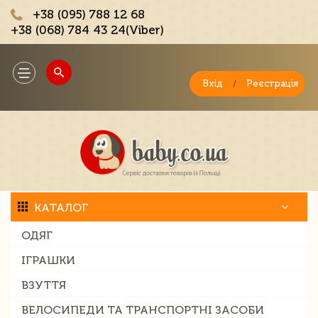
+38 (095) 788 12 68
+38 (068) 784 43 24(Viber)
;
Toggle
navigation
Вхід
/
Реєстрація
КАТАЛОГ
ОДЯГ
ІГРАШКИ
ВЗУТТЯ
ВЕЛОСИПЕДИ ТА ТРАНСПОРТНІ ЗАСОБИ