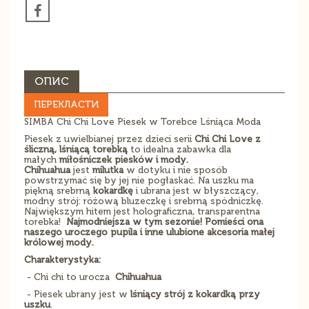
ОПИС
ПЕРЕКЛАСТИ
SIMBA Chi Chi Love Piesek w Torebce Lśniąca Moda
Piesek z uwielbianej przez dzieci serii
Chi Chi Love
z
śliczną, lśniącą torebką
to idealna zabawka dla
małych
miłośniczek piesków i mody.
Chihuahua
jest
milutka
w dotyku i nie sposób
powstrzymać się by jej nie pogłaskać. Na uszku ma
piękną srebrną
kokardkę
i ubrana jest w błyszczący,
modny strój: różową bluzeczkę i srebrną spódniczkę.
Największym hitem jest holograficzna, transparentna
torebka!
Najmodniejsza w tym sezonie! Pomieści ona
naszego uroczego pupila i inne ulubione akcesoria małej
królowej mody.
Charakterystyka:
- Chi chi to urocza
Chihuahua
- Piesek ubrany jest w
lśniący strój z kokardką przy
uszku
.