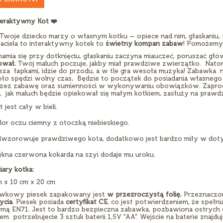
teraktywny Kot ❤️‍
i Twoje dziecko marzy o własnym kotku — opiece nad nim, głaskaniu, 
jaciela to interaktywny kotek to
świetny kompan zabaw
! Pomożemy 
hamia się przy dotknięciu, głaskaniu zaczyna miauczeć, poruszać głó
ował.
Twój maluch poczuje, jakby miał prawdziwe zwierzątko. Natomi
sza łapkami, idzie do przodu, a w tle gra wesoła muzyka! Zabawka n
ło spędzi wolny czas
.
Będzie to początek do posiadania własnego z
zez zabawę oraz sumienności w wykonywaniu obowiązków. Zaprocen
, jak maluch będzie opiekował się małym kotkiem, zasłuży na prawd
t jest cały w bieli.
lor oczu ciemny z otoczką niebieskiego.
dwzorowuje prawdziwego kota, dodatkowo jest bardzo miły w doty
iękna czerwona kokarda na szyi dodaje mu uroku.
ary kotka:
m x 10 cm x 20 cm
wkowy piesek zapakowany jest
w przezroczystą folię.
Przeznaczony
ycia
. Piesek posiada
certyfikat CE
, co jest potwierdzeniem, że spełn
rmą EN71. Jest to bardzo bezpieczna zabawka, pozbawiona ostrych
em potrzebujecie 3 sztuk baterii 1,5V "AA". Wejście na baterie znajd