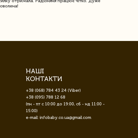
илку отримала. Радіоняня працює чітко. Дуже
Отримали віз
оволена!
Доставка з 
завжди була 
НАШІ
КОНТАКТИ
+38 (068) 784 43 24 (Viber)
+38 (095) 788 12 68
(пн - пт с 10:00 до 19:00, сб - нд 11:00 -
15:00)
e-mail: infobaby.co.ua@gmail.com