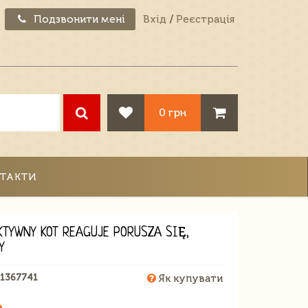
Подзвонити мені
Вхід
/
Реєстрація
0 грн
ТАКТИ
KTYWNY KOT REAGUJE PORUSZA SIĘ,
Y
01367741
Як купувати