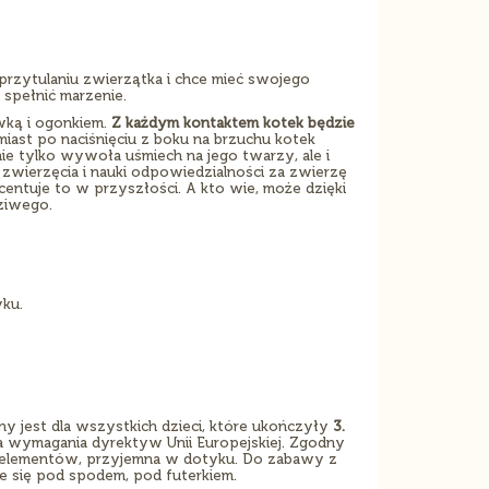
przytulaniu zwierzątka i chce mieć swojego
spełnić marzenie.
wką i ogonkiem.
Z każdym kontaktem kotek będzie
ast po naciśnięciu z boku na brzuchu kotek
ie tylko wywoła uśmiech na jego twarzy, ale i
wierzęcia i nauki odpowiedzialności za zwierzę
tuje to w przyszłości. A kto wie, może dzięki
ziwego.
ku.
 jest dla wszystkich dzieci, które ukończyły
3.
ia wymagania dyrektyw Unii Europejskiej. Zgodny
 elementów, przyjemna w dotyku. Do zabawy z
uje się pod spodem, pod futerkiem.