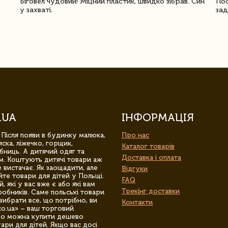
Біговел чудовий! Міцний пластик, швидко зібрав. Син
Пос
у захваті.
зад
.UA
ІНФОРМАЦІЯ
 Після появи в будинку малюка,
Про нас
ска, ліжечко, горщик,
Каталог товарів
бниць. А дитячий одяг та
Доставка і оплата
м. Коштують дитячі товари аж
 вистачає. Як заощадити, але
Відгуки
йте товари для дітей у Польщі.
FAQ
 які у вас вже є або які вам
Трекінг доставки
обників. Саме польські товари
вибрати все, що потрібно, ви
Контакти
co.ua» – ваш торговий
гро можна купити дешево
уари для дітей. Якщо вас досі