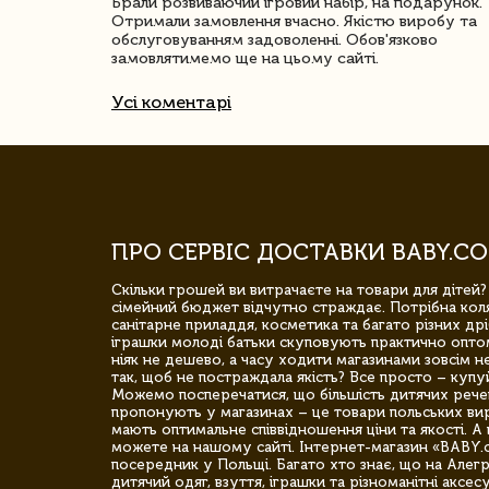
ачество
Брали розвиваючий ігровий набір, на подарунок.
Отримали замовлення вчасно. Якістю виробу та
обслуговуванням задоволенні. Обов'язково
замовлятимемо ще на цьому сайті.
Усі коментарі
ПРО СЕРВІС ДОСТАВКИ BABY.CO
Скільки грошей ви витрачаєте на товари для дітей?
сімейний бюджет відчутно страждає. Потрібна коля
санітарне приладдя, косметика та багато різних дрі
іграшки молоді батьки скуповують практично опто
ніяк не дешево, а часу ходити магазинами зовсім не
так, щоб не постраждала якість? Все просто – купу
Можемо посперечатися, що більшість дитячих речей,
пропонують у магазинах – це товари польських вир
мають оптимальне співвідношення ціни та якості. А 
можете на нашому сайті. Інтернет-магазин «BABY.
посередник у Польщі. Багато хто знає, що на Але
дитячий одяг, взуття, іграшки та різноманітні аксес