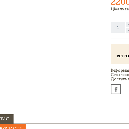
220
Ціна вка
ВСІ Т
Інформац
Стан тов
Доступна 
ПИС
РЕКЛАСТИ