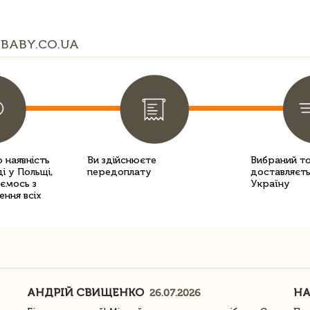
BABY.CO.UA
 наявність
Ви здійснюєте
Вибраний т
і у Польщі,
передоплату
доставляєть
уємось з
Україну
ення всіх
АНДРІЙ СВИЩЕНКО
Н
26.07.2026