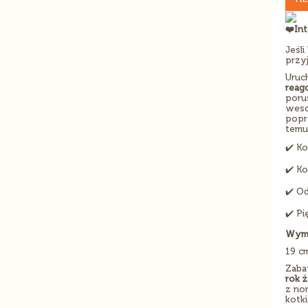
❤️‍In
Jeśl
przy
Uruc
reag
poru
weso
popr
temu
✔️ Ko
✔️ Ko
✔️ O
✔️ P
Wymi
19 c
Zaba
rok ż
z no
kotki