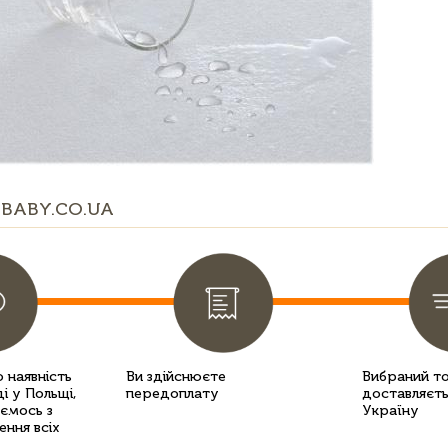
BABY.CO.UA
 наявність
Ви здійснюєте
Вибраний т
і у Польщі,
передоплату
доставляєть
уємось з
Україну
ення всіх