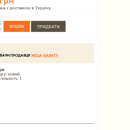
 грн
зана з доставкою в Україну
КОШИК
ПРИДБАТИ
ОВАРИ ПРОДАВЦЯ
MEGA-RABATY
ія
ару: новий
кількість: 1