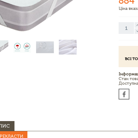
884
Ціна вка
ВСІ Т
Інформац
Стан тов
Доступна 
ПИС
РЕКЛАСТИ