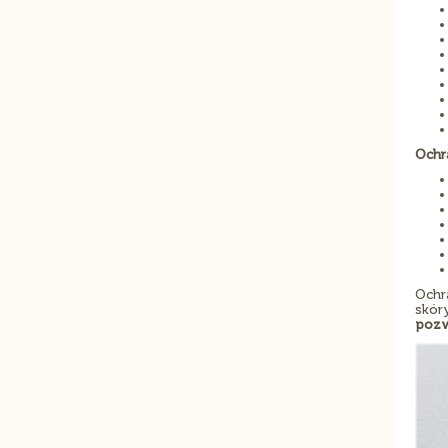
Ochr
Ochr
skór
pozw