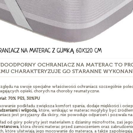
RANIACZ NA MATERAC Z GUMKĄ 60X120 CM
DOODPORNY OCHRANIACZ NA MATERAC TO PRODU
EMU CHARAKTERYZUJE GO STARANNE WYKONANIE
zględu na swoje specjalne właściwości ochraniacz szczególnie poleca
gających opieki, chorych na choroby reumatyczne.
riał: 70% PES, 30%PU
kowanie podkładu zwiększa komfort spania, dodaje miękkości i ociep
dzeniami i wilgocią
, które, wnikając w materac mogłyby być źródłem
niacz jest przyjazny dla skóry, nie powoduje odparzeń i pozwala na 
ład od góry pokryty jest materiałem z dzianiny microfrotte, zaś je
uretanowa
, która chroni materac przed zamoczeniem oraz zabrudzen
ch, które ułatwiają jego mocowanie do materaca, a także zapobiegają