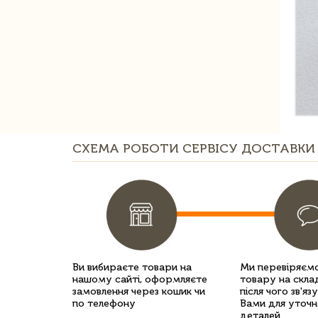
СХЕМА РОБОТИ СЕРВІСУ ДОСТАВКИ 
Ви вибираєте товари на
Ми перевіряємо
нашому сайті, оформляєте
товару на склад
замовлення через кошик чи
після чого зв'яз
по телефону
Вами для уточн
деталей