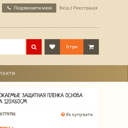
Подзвонити мені
Вхід
/
Реєстрація
0 грн
ТАКТИ
ОКАЕМЫЕ ЗАЩИТНАЯ ПЛЕНКА ОСНОВА
А 120X60CM
76779781
Як купувати