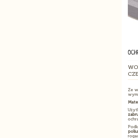
OCH
WO
CZ
Ze w
wyma
Mate
Użyt
zabru
ochra
Podk
poli
roga