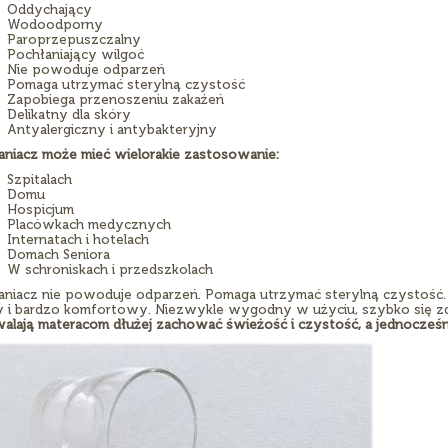
Oddychający
Wodoodporny
Paroprzepuszczalny
Pochłaniający wilgoć
Nie powoduje odparzeń
Pomaga utrzymać sterylną czystość
Zapobiega przenoszeniu zakażeń
Delikatny dla skóry
Antyalergiczny i antybakteryjny
aniacz może mieć wielorakie zastosowanie:
Szpitalach
Domu
Hospicjum
Placówkach medycznych
Internatach i hotelach
Domach Seniora
W schroniskach i przedszkolach
aniacz nie powoduje odparzeń. Pomaga utrzymać sterylną czystość. 
y i bardzo komfortowy. Niezwykle wygodny w użyciu, szybko się zde
alają materacom dłużej zachować świeżość i czystość, a jednocześn