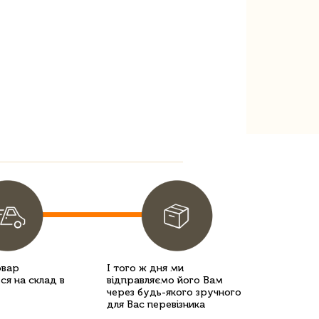
овар
І того ж дня ми
ся на склад в
відправляємо його Вам
через будь-якого зручного
для Вас перевізника