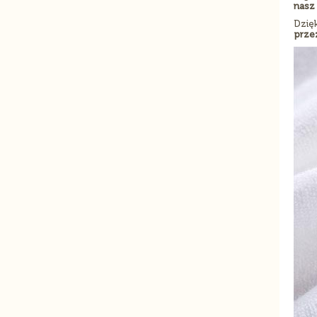
nasz 
Dzię
prze