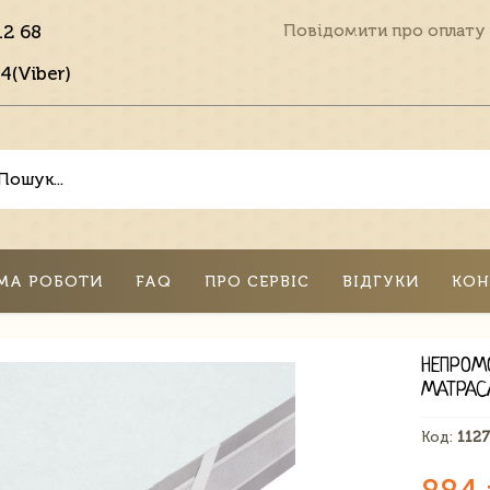
12 68
Повідомити про оплату
4(Viber)
МА РОБОТИ
FAQ
ПРО СЕРВІС
ВІДГУКИ
КОН
НЕПРОМ
МАТРАС
Код:
112