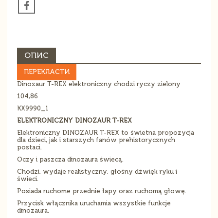
ОПИС
ПЕРЕКЛАСТИ
Dinozaur T-REX elektroniczny chodzi ryczy zielony
104,86
KX9990_1
ELEKTRONICZNY DINOZAUR T-REX
Elektroniczny DINOZAUR T-REX to świetna propozycja
dla dzieci, jak i starszych fanów prehistorycznych
postaci.
Oczy i paszcza dinozaura świecą.
Chodzi, wydaje realistyczny, głośny dźwięk ryku i
świeci.
Posiada ruchome przednie łapy oraz ruchomą głowę.
Przycisk włącznika uruchamia wszystkie funkcje
dinozaura.