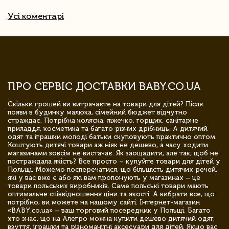
Усі коментарі
ПРО СЕРВІС ДОСТАВКИ BABY.CO.UA
Скільки грошей ви витрачаєте на товари для дітей? Після
появи в будинку малюка, сімейний бюджет відчутно
страждає. Потрібна коляска, ліжечко, горщик, санітарне
приладдя, косметика та багато різних дрібниць. А дитячий
одяг та іграшки молоді батьки скуповують практично оптом.
Коштують дитячі товари аж ніяк не дешево, а часу ходити
магазинами зовсім не вистачає. Як заощадити, але так, щоб не
постраждала якість? Все просто – купуйте товари для дітей у
Польщі. Можемо посперечатися, що більшість дитячих речей,
які у вас вже є або які вам пропонують у магазинах – це
товари польських виробників. Саме польські товари мають
оптимальне співвідношення ціни та якості. А вибрати все, що
потрібно, ви можете на нашому сайті. Інтернет-магазин
«BABY.co.ua» – ваш торговий посередник у Польщі. Багато
хто знає, що на Алегро можна купити дешево дитячий одяг,
взуття, іграшки та різноманітні аксесуари для дітей. Якщо вас