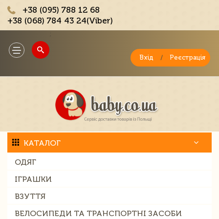
+38 (095) 788 12 68
+38 (068) 784 43 24(Viber)
;
Toggle
navigation
Вхід
/
Реєстрація
КАТАЛОГ
ОДЯГ
ІГРАШКИ
ВЗУТТЯ
ВЕЛОСИПЕДИ ТА ТРАНСПОРТНІ ЗАСОБИ