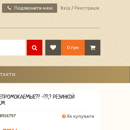
Подзвонити мені
Вхід
/
Реєстрація
0 грн
ТАКТИ
ЕПРОМОКАЕМЫЕ?? -??,? РЕЗИНКОЙ
CM
28916797
Як купувати