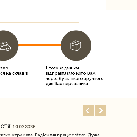
овар
І того ж дня ми
ся на склад в
відправляємо його Вам
через будь-якого зручного
для Вас перевізника
АСТЯ
ПОГОРЕЛО
10.07.2026
илку отримала. Радіоняня працює чітко. Дуже
Отримали віз