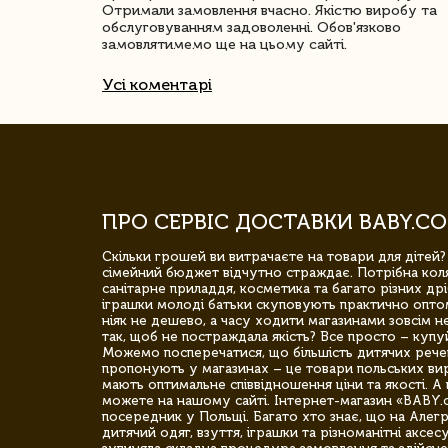
Отримали замовлення вчасно. Якістю виробу та
обслуговуванням задоволенні. Обов'язково
замовлятимемо ще на цьому сайті.
Усі коментарі
ПРО СЕРВІС ДОСТАВКИ BABY.CO
Скільки грошей ви витрачаєте на товари для дітей?
сімейний бюджет відчутно страждає. Потрібна коля
санітарне приладдя, косметика та багато різних дрі
іграшки молоді батьки скуповують практично опто
ніяк не дешево, а часу ходити магазинами зовсім не
так, щоб не постраждала якість? Все просто – купу
Можемо посперечатися, що більшість дитячих речей,
пропонують у магазинах – це товари польських вир
мають оптимальне співвідношення ціни та якості. А 
можете на нашому сайті. Інтернет-магазин «BABY.
посередник у Польщі. Багато хто знає, що на Але
дитячий одяг, взуття, іграшки та різноманітні аксес