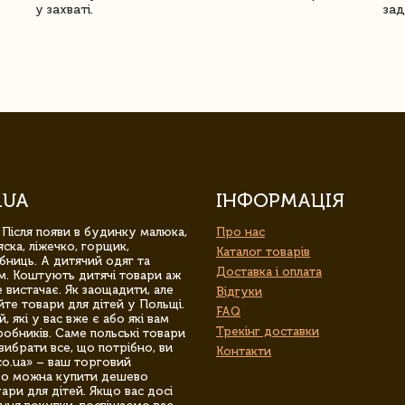
у захваті.
зад
.UA
ІНФОРМАЦІЯ
 Після появи в будинку малюка,
Про нас
ска, ліжечко, горщик,
Каталог товарів
бниць. А дитячий одяг та
Доставка і оплата
м. Коштують дитячі товари аж
 вистачає. Як заощадити, але
Відгуки
йте товари для дітей у Польщі.
FAQ
 які у вас вже є або які вам
Трекінг доставки
обників. Саме польські товари
вибрати все, що потрібно, ви
Контакти
co.ua» – ваш торговий
гро можна купити дешево
уари для дітей. Якщо вас досі