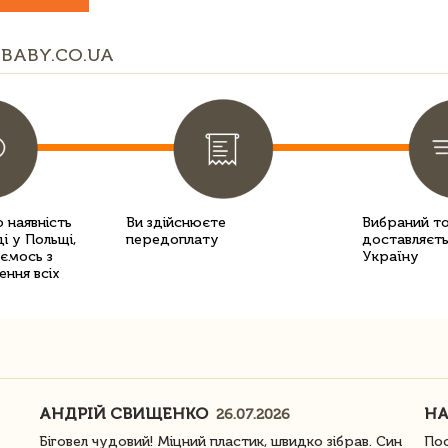
BABY.CO.UA
 наявність
Ви здійснюєте
Вибраний т
і у Польщі,
передоплату
доставляєть
уємось з
Україну
ення всіх
АНДРІЙ СВИЩЕНКО
Н
26.07.2026
Біговел чудовий! Міцний пластик, швидко зібрав. Син
Пос