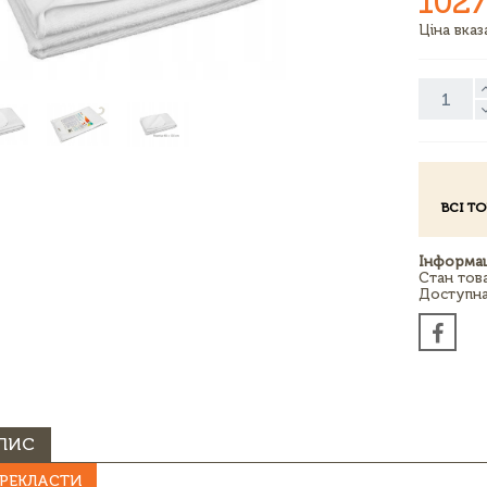
1027
Ціна вка
ВСІ Т
Інформац
Стан тов
Доступна 
ПИС
РЕКЛАСТИ