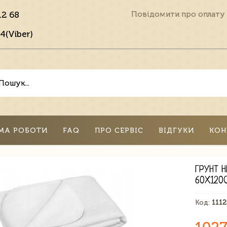
12 68
Повідомити про оплату
4(Viber)
МА РОБОТИ
FAQ
ПРО СЕРВІС
ВІДГУКИ
КОН
ГРУНТ Н
60X120
Код:
111