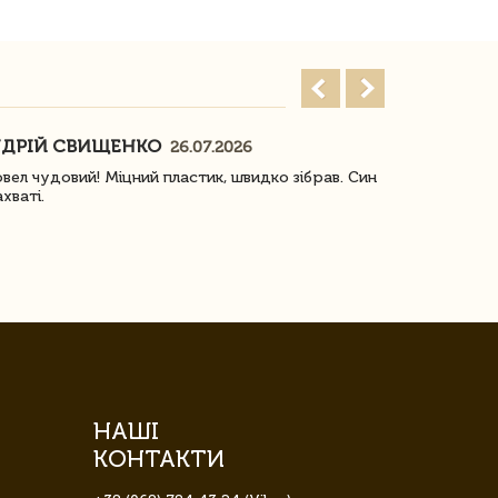
ДРІЙ СВИЩЕНКО
НАСТЯ
26.07.2026
18
овел чудовий! Міцний пластик, швидко зібрав. Син
Посилку отр
ахваті.
задоволена!
НАШІ
КОНТАКТИ