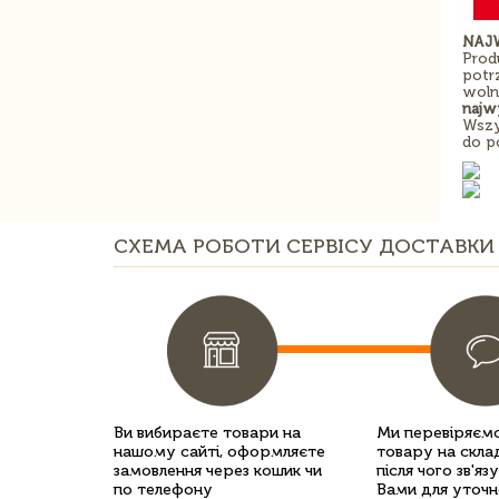
NAJ
Prod
potr
woln
najwy
Wszy
do p
СХЕМА РОБОТИ СЕРВІСУ ДОСТАВКИ 
Ви вибираєте товари на
Ми перевіряємо
нашому сайті, оформляєте
товару на склад
замовлення через кошик чи
після чого зв'яз
по телефону
Вами для уточн