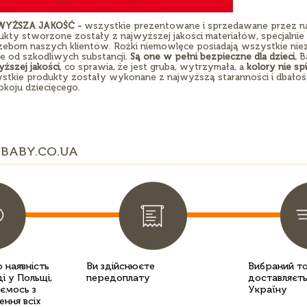
WYŻSZA JAKOŚĆ -
wszystkie prezentowane i sprzedawane przez na
ukty stworzone zostały z najwyższej jakości materiałów, specjaln
zebom naszych klientów. Rożki niemowlęce posiadają wszystkie niezb
e od szkodliwych substancji.
Są one w pełni bezpieczne dla dzieci.
Ba
ższej jakości
, co sprawia, że jest gruba, wytrzymała, a
kolory nie sp
stkie produkty zostały wykonane z najwyższą staranności i dbałośc
okoju dziecięcego.
BABY.CO.UA
 наявність
Ви здійснюєте
Вибраний т
і у Польщі,
передоплату
доставляєть
уємось з
Україну
ення всіх