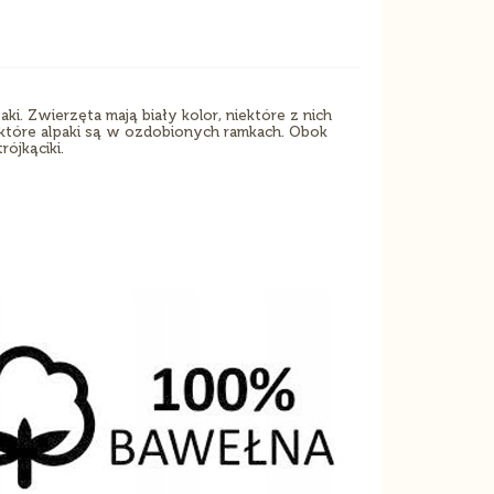
 Zwierzęta mają biały kolor, niektóre z nich
które alpaki są w ozdobionych ramkach. Obok
rójkąciki.