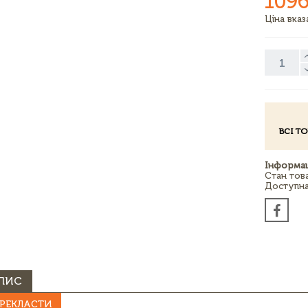
1096
Ціна вка
ВСІ Т
Інформац
Стан тов
Доступна 
ПИС
РЕКЛАСТИ