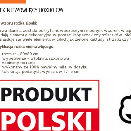
EK NIEMOWLĘCY 80X80 CM
wzoru rożka alpaki:
owa tkanina została pokryta nowoczesnym i modnym wzorem w alpaki.
adają elementy dekoracyjne w postaci kropeczek czy szlaczków. Nie
znajduje się wiele elementów takich jak zielone kaktusy, strzałki czy t
yfikacja rożka niemowlęcego:
rozmiar - 80x80 cm
wypełnienie - włóknina silikonowa
zapinany na rzep
wykonany ze 100% bawełny miłej w dotyku.
tolerancja podanych wymiarów +/- 3 cm