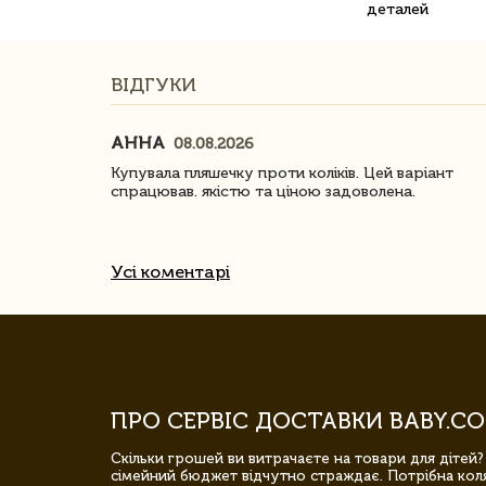
деталей
ВІДГУКИ
АННА
08.08.2026
ачество
Купувала пляшечку проти коліків. Цей варіант
спрацював. якістю та ціною задоволена.
Усі коментарі
ПРО СЕРВІС ДОСТАВКИ BABY.CO
Скільки грошей ви витрачаєте на товари для дітей?
сімейний бюджет відчутно страждає. Потрібна коля