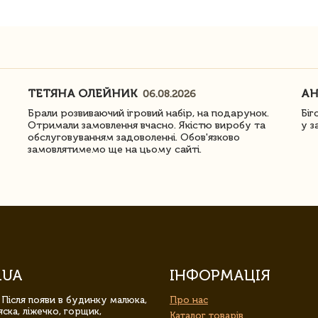
ТЕТЯНА ОЛЕЙНИК
АН
06.08.2026
Брали розвиваючий ігровий набір, на подарунок.
Біг
Отримали замовлення вчасно. Якістю виробу та
у з
обслуговуванням задоволенні. Обов'язково
замовлятимемо ще на цьому сайті.
.UA
ІНФОРМАЦІЯ
 Після появи в будинку малюка,
Про нас
ска, ліжечко, горщик,
Каталог товарів