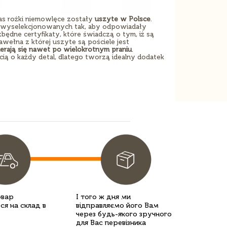
s rożki niemowlęce zostały
uszyte w Polsce
.
ie wyselekcjonowanych tak, aby odpowiadały
ędne certyfikaty, które świadczą o tym, iż są
wełna z której uszyte są pościele jest
ierają się nawet po wielokrotnym praniu
.
ią o każdy detal, dlatego tworzą idealny dodatek
овар
І того ж дня ми
ся на склад в
відправляємо його Вам
через будь-якого зручного
для Вас перевізника