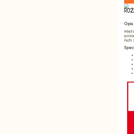
ROŻ
Opis 
mięt
posi
nich 
Spec