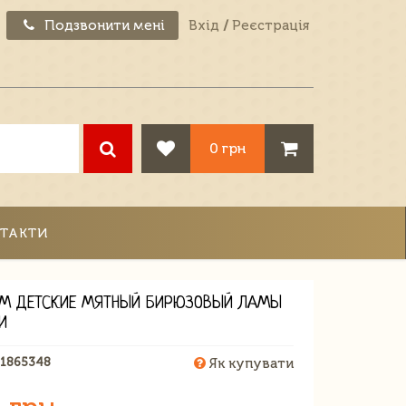
Подзвонити мені
Вхід
/
Реєстрація
0 грн
ТАКТИ
М ДЕТСКИЕ МЯТНЫЙ БИРЮЗОВЫЙ ЛАМЫ
И
81865348
Як купувати