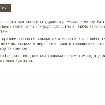
ПИС
ні шорти для дівчинки пудрового рожевого кольору. На та
гшує надягання та комфорт для дитини. Нижче талії при
тами.
торазове прання не впливає негативно на їх довговічніст
дить від польських виробників і навіть тривале викорис
іру та кольору.
ти ідеально поєднуються з іншими предметами одягу, в
х наших аукціонах.