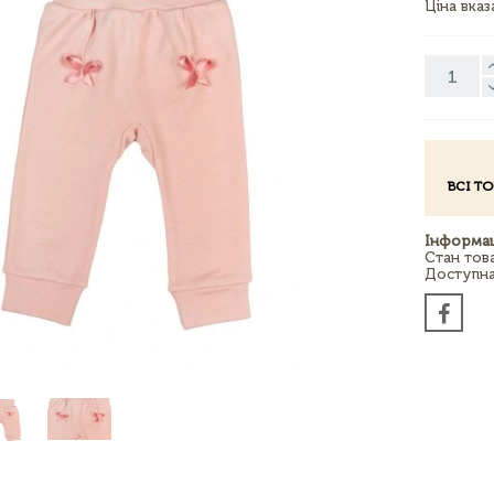
Ціна вка
ВСІ Т
Інформац
Стан тов
Доступна 