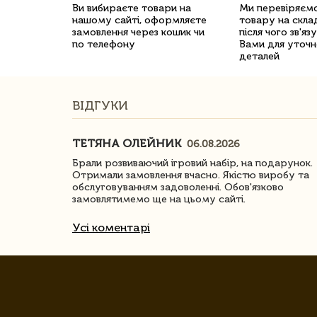
Ви вибираєте товари на
Ми перевіряємо
нашому сайті, оформляєте
товару на склад
замовлення через кошик чи
після чого зв'яз
по телефону
Вами для уточн
деталей
ВІДГУКИ
ТЕТЯНА ОЛЕЙНИК
06.08.2026
ачество
Брали розвиваючий ігровий набір, на подарунок.
Отримали замовлення вчасно. Якістю виробу та
обслуговуванням задоволенні. Обов'язково
замовлятимемо ще на цьому сайті.
Усі коментарі