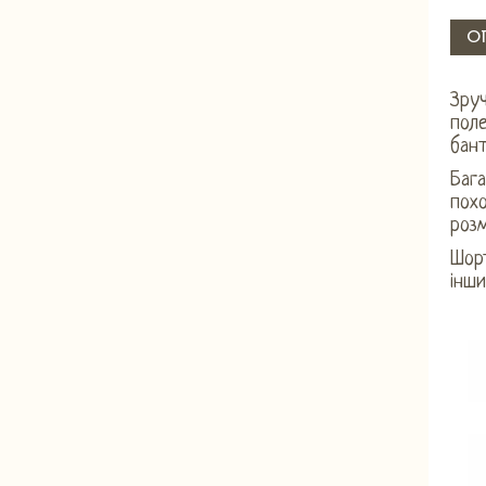
О
Зруч
поле
бан
Бага
похо
розм
Шор
інши