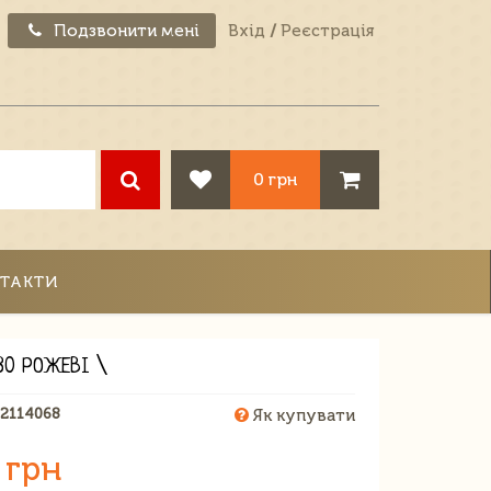
Подзвонити мені
Вхід
/
Реєстрація
0 грн
ТАКТИ
80 РОЖЕВІ \
52114068
Як купувати
 грн