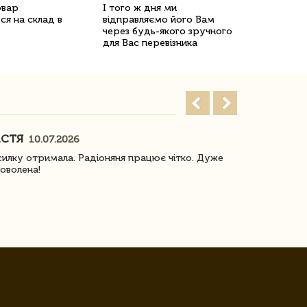
овар
І того ж дня ми
ся на склад в
відправляємо його Вам
через будь-якого зручного
для Вас перевізника
АСТЯ
ПОГОРЕЛО
10.07.2026
илку отримала. Радіоняня працює чітко. Дуже
Отримали віз
оволена!
Доставка з 
завжди була 