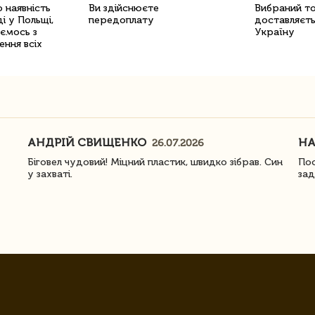
 наявність
Ви здійснюєте
Вибраний т
і у Польщі,
передоплату
доставляєть
уємось з
Україну
ення всіх
АНДРІЙ СВИЩЕНКО
Н
26.07.2026
Біговел чудовий! Міцний пластик, швидко зібрав. Син
Пос
у захваті.
зад