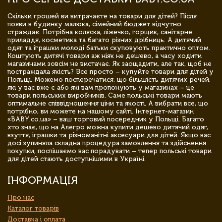
Скільки грошей ви витрачаєте на товари для дітей? Після
появи в будинку малюка, сімейний бюджет відчутно
страждає. Потрібна коляска, ліжечко, горщик, санітарне
приладдя, косметика та багато різних дрібниць. А дитячий
одяг та іграшки молоді батьки скуповують практично оптом.
Коштують дитячі товари аж ніяк не дешево, а часу ходити
магазинами зовсім не вистачає. Як заощадити, але так, щоб не
постраждала якість? Все просто – купуйте товари для дітей у
Польщі. Можемо посперечатися, що більшість дитячих речей,
які у вас вже є або які вам пропонують у магазинах – це
товари польських виробників. Саме польські товари мають
оптимальне співвідношення ціни та якості. А вибрати все, що
потрібно, ви можете на нашому сайті. Інтернет-магазин
«BABY.co.ua» – ваш торговий посередник у Польщі. Багато
хто знає, що на Алегро можна купити дешево дитячий одяг,
взуття, іграшки та різноманітні аксесуари для дітей. Якщо вас
досі зупиняла складна процедура замовлення та здійснення
покупки, поспішаємо вас порадувати – тепер польські товари
для дітей стають доступнішими в Україні.
ІНФОРМАЦІЯ
Про нас
Каталог товарів
Доставка і оплата