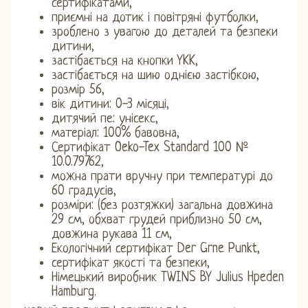
сертифікатами,
приємні на дотик і повітряні футболки,
зроблено з увагою до деталей та безпеки
дитини,
застібається на кнопки YKK,
застібається на шию однією застібкою,
розмір 56,
вік дитини: 0-3 місяці,
дитячий пе: унісекс,
матеріал: 100% бавовна,
Сертифікат Oeko-Tex Standard 100 №
10.0.79762,
можна прати вручну при температурі до
60 градусів,
розміри: (без розтяжки) загальна довжина
29 см, обхват грудей приблизно 50 см,
довжина рукава 11 см,
Екологічний сертифікат Der Grne Punkt,
сертифікат якості та безпеки,
Німецький виробник TWINS BY Julius Hpeden
Hamburg.