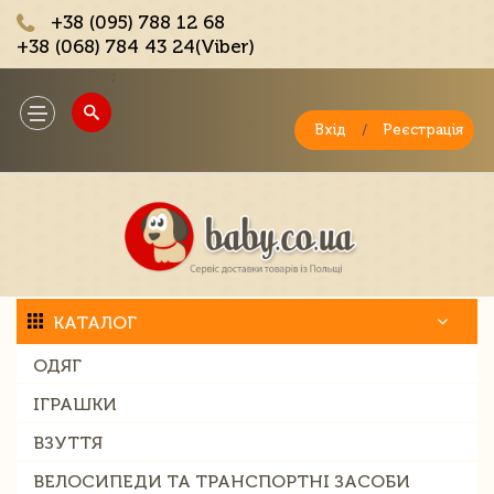
+38 (095) 788 12 68
+38 (068) 784 43 24(Viber)
;
Toggle
navigation
Вхід
/
Реєстрація
КАТАЛОГ
ОДЯГ
ІГРАШКИ
ВЗУТТЯ
ВЕЛОСИПЕДИ ТА ТРАНСПОРТНІ ЗАСОБИ