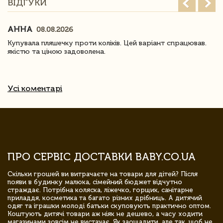
ВІДГУКИ
АННА
08.08.2026
Купувала пляшечку проти коліків. Цей варіант спрацював.
якістю та ціною задоволена.
Усі коментарі
ПРО СЕРВІС ДОСТАВКИ BABY.CO.UA
Скільки грошей ви витрачаєте на товари для дітей? Після
появи в будинку малюка, сімейний бюджет відчутно
страждає. Потрібна коляска, ліжечко, горщик, санітарне
приладдя, косметика та багато різних дрібниць. А дитячий
одяг та іграшки молоді батьки скуповують практично оптом.
Коштують дитячі товари аж ніяк не дешево, а часу ходити
магазинами зовсім не вистачає. Як заощадити, але так, щоб не