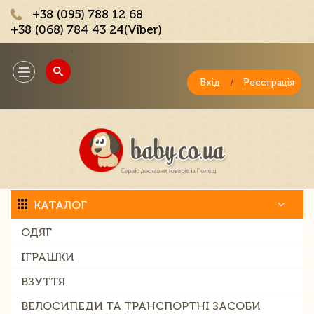
+38 (095) 788 12 68
+38 (068) 784 43 24(Viber)
;
Toggle
navigation
Вхід
/
Реєстрація
КАТАЛОГ
ОДЯГ
ІГРАШКИ
ВЗУТТЯ
ВЕЛОСИПЕДИ ТА ТРАНСПОРТНІ ЗАСОБИ