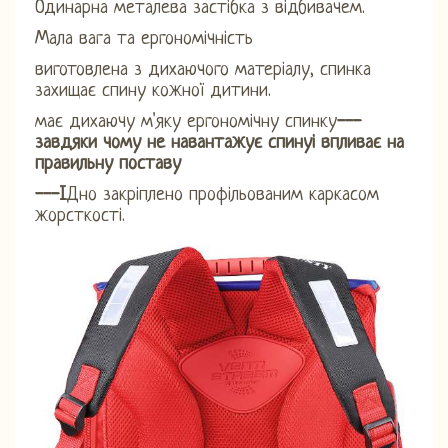
Одинарна металева застібка з відбивачем.
Мала вага та ергономічність
виготовлена ​​з дихаючого матеріалу, спинка
захищає спину кожної дитини.
має дихаючу м'яку ергономічну спинку
---
завдяки чому не навантажує спину
і впливає на
правильну поставу
---І
Дно закріплено профільованим каркасом
жорсткості.