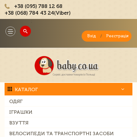
+38 (095) 788 12 68
+38 (068) 784 43 24(Viber)
;
Toggle
navigation
Вхід
/
Реєстрація
КАТАЛОГ
ОДЯГ
ІГРАШКИ
ВЗУТТЯ
ВЕЛОСИПЕДИ ТА ТРАНСПОРТНІ ЗАСОБИ