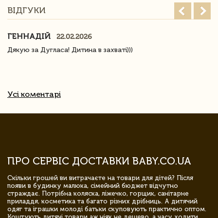
ВІДГУКИ
ГЕННАДІЙ
22.02.2026
Дякую за Дугласа! Дитина в захваті)))
Усі коментарі
ПРО СЕРВІС ДОСТАВКИ BABY.CO.UA
Скільки грошей ви витрачаєте на товари для дітей? Після
появи в будинку малюка, сімейний бюджет відчутно
страждає. Потрібна коляска, ліжечко, горщик, санітарне
приладдя, косметика та багато різних дрібниць. А дитячий
одяг та іграшки молоді батьки скуповують практично оптом.
Коштують дитячі товари аж ніяк не дешево, а часу ходити