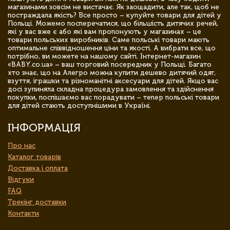
магазинами зовсім не вистачає. Як заощадити, але так, щоб не
постраждала якість? Все просто – купуйте товари для дітей у
Польщі. Можемо посперечатися, що більшість дитячих речей,
які у вас вже є або які вам пропонують у магазинах – це
товари польських виробників. Саме польські товари мають
оптимальне співвідношення ціни та якості. А вибрати все, що
потрібно, ви можете на нашому сайті. Інтернет-магазин
«BABY.co.ua» – ваш торговий посередник у Польщі. Багато
хто знає, що на Алегро можна купити дешево дитячий одяг,
взуття, іграшки та різноманітні аксесуари для дітей. Якщо вас
досі зупиняла складна процедура замовлення та здійснення
покупки, поспішаємо вас порадувати – тепер польські товари
для дітей стають доступнішими в Україні.
ІНФОРМАЦІЯ
Про нас
Каталог товарів
Доставка і оплата
Відгуки
FAQ
Трекінг доставки
Контакти