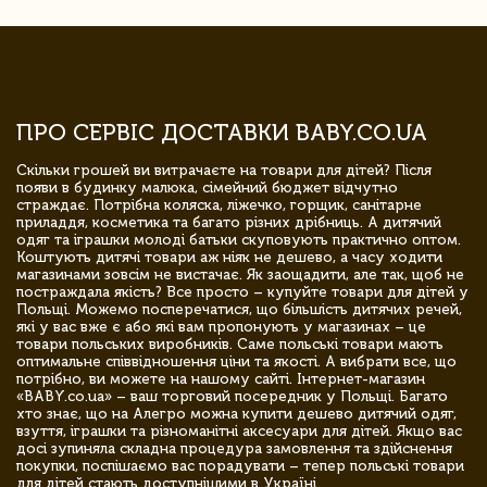
ПРО СЕРВІС ДОСТАВКИ BABY.CO.UA
Скільки грошей ви витрачаєте на товари для дітей? Після
появи в будинку малюка, сімейний бюджет відчутно
страждає. Потрібна коляска, ліжечко, горщик, санітарне
приладдя, косметика та багато різних дрібниць. А дитячий
одяг та іграшки молоді батьки скуповують практично оптом.
Коштують дитячі товари аж ніяк не дешево, а часу ходити
магазинами зовсім не вистачає. Як заощадити, але так, щоб не
постраждала якість? Все просто – купуйте товари для дітей у
Польщі. Можемо посперечатися, що більшість дитячих речей,
які у вас вже є або які вам пропонують у магазинах – це
товари польських виробників. Саме польські товари мають
оптимальне співвідношення ціни та якості. А вибрати все, що
потрібно, ви можете на нашому сайті. Інтернет-магазин
«BABY.co.ua» – ваш торговий посередник у Польщі. Багато
хто знає, що на Алегро можна купити дешево дитячий одяг,
взуття, іграшки та різноманітні аксесуари для дітей. Якщо вас
досі зупиняла складна процедура замовлення та здійснення
покупки, поспішаємо вас порадувати – тепер польські товари
для дітей стають доступнішими в Україні.