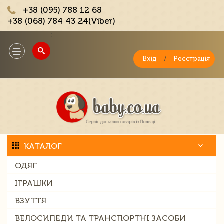
+38 (095) 788 12 68
+38 (068) 784 43 24(Viber)
;
Toggle
navigation
Вхід
/
Реєстрація
КАТАЛОГ
ОДЯГ
ІГРАШКИ
ВЗУТТЯ
ВЕЛОСИПЕДИ ТА ТРАНСПОРТНІ ЗАСОБИ