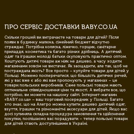
ПРО СЕРВІС ДОСТАВКИ BABY.CO.UA
Скільки грошей ви витрачаєте на товари для дітей? Після
появи в будинку малюка, сімейний бюджет відчутно
страждає. Потрібна коляска, ліжечко, горщик, санітарне
приладдя, косметика та багато різних дрібниць. А дитячий
одяг та іграшки молоді батьки скуповують практично оптом.
Коштують дитячі товари аж ніяк не дешево, а часу ходити
магазинами зовсім не вистачає. Як заощадити, але так, щоб не
постраждала якість? Все просто – купуйте товари для дітей у
Польщі. Можемо посперечатися, що більшість дитячих речей,
які у вас вже є або які вам пропонують у магазинах – це
товари польських виробників. Саме польські товари мають
оптимальне співвідношення ціни та якості. А вибрати все, що
потрібно, ви можете на нашому сайті. Інтернет-магазин
«BABY.co.ua» – ваш торговий посередник у Польщі. Багато
хто знає, що на Алегро можна купити дешево дитячий одяг,
взуття, іграшки та різноманітні аксесуари для дітей. Якщо вас
досі зупиняла складна процедура замовлення та здійснення
покупки, поспішаємо вас порадувати – тепер польські товари
для дітей стають доступнішими в Україні.