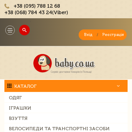
+38 (095) 788 12 68
+38 (068) 784 43 24(Viber)
;
Toggle
navigation
Вхід
/
Реєстрація
КАТАЛОГ
ОДЯГ
ІГРАШКИ
ВЗУТТЯ
ВЕЛОСИПЕДИ ТА ТРАНСПОРТНІ ЗАСОБИ