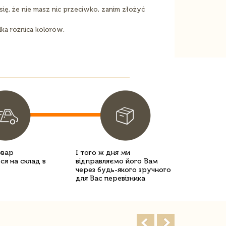
ię, że nie masz nic przeciwko, zanim złożyć
lka różnica kolorów.
овар
І того ж дня ми
ся на склад в
відправляємо його Вам
через будь-якого зручного
для Вас перевізника