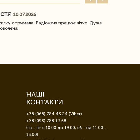
АСТЯ
ПОГОРЕЛО
10.07.2026
илку отримала. Радіоняня працює чітко. Дуже
Отримали віз
оволена!
Доставка з 
завжди була 
НАШІ
КОНТАКТИ
+38 (068) 784 43 24 (Viber)
+38 (095) 788 12 68
(пн - пт с 10:00 до 19:00, сб - нд 11:00 -
15:00)