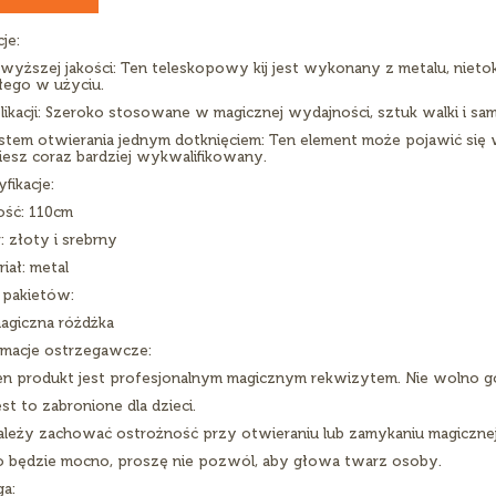
je:
jwyższej jakości: Ten teleskopowy kij jest wykonany z metalu, ni
łego w użyciu.
likacji: Szeroko stosowane w magicznej wydajności, sztuk walki i sa
stem otwierania jednym dotknięciem: Ten element może pojawić się w
iesz coraz bardziej wykwalifikowany.
fikacje:
ość: 110cm
: złoty i srebrny
iał: metal
 pakietów:
magiczna różdżka
rmacje ostrzegawcze:
en produkt jest profesjonalnym magicznym rekwizytem. Nie wolno g
st to zabronione dla dzieci.
ależy zachować ostrożność przy otwieraniu lub zamykaniu magicznej
o będzie mocno, proszę nie pozwól, aby głowa twarz osoby.
a: