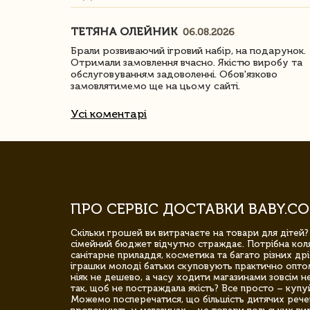
ТЕТЯНА ОЛЕЙНИК
06.08.2026
ачество
Брали розвиваючий ігровий набір, на подарунок.
Отримали замовлення вчасно. Якістю виробу та
обслуговуванням задоволенні. Обов'язково
замовлятимемо ще на цьому сайті.
Усі коментарі
ПРО СЕРВІС ДОСТАВКИ BABY.CO
Скільки грошей ви витрачаєте на товари для дітей?
сімейний бюджет відчутно страждає. Потрібна коля
санітарне приладдя, косметика та багато різних дрі
іграшки молоді батьки скуповують практично опто
ніяк не дешево, а часу ходити магазинами зовсім не
так, щоб не постраждала якість? Все просто – купу
Можемо посперечатися, що більшість дитячих речей,