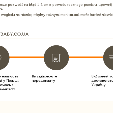
roszę pozwolić na błąd 1-2 cm z powodu ręcznego pomiaru. upewnij s
ę.
 względu na różnicę między różnymi monitorami, może istnieć niewie
BABY.CO.UA
 наявність
Ви здійснюєте
Вибраний т
і у Польщі,
передоплату
доставляєть
уємось з
Україну
ення всіх