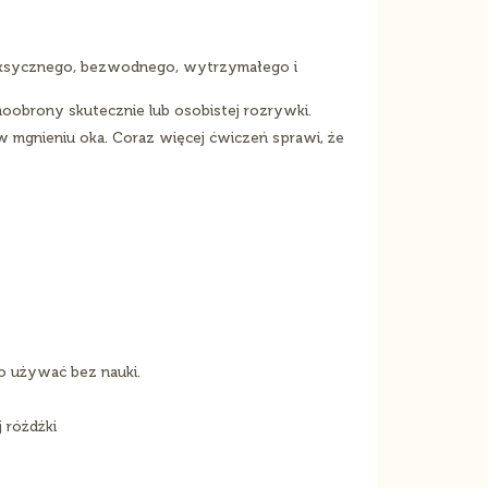
etoksycznego, bezwodnego, wytrzymałego i
moobrony skutecznie lub osobistej rozrywki.
 mgnieniu oka. Coraz więcej ćwiczeń sprawi, że
o używać bez nauki.
 różdżki