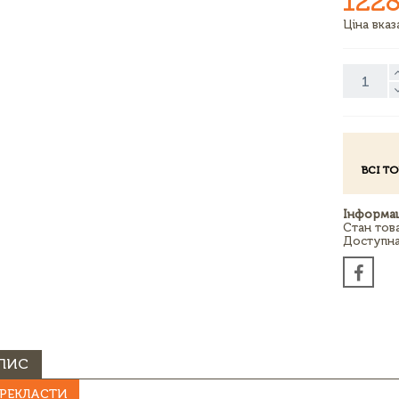
1228
Ціна вка
ВСІ Т
Інформац
Стан тов
Доступна 
ПИС
РЕКЛАСТИ