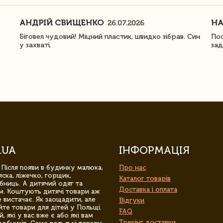
АНДРІЙ СВИЩЕНКО
Н
26.07.2026
Біговел чудовий! Міцний пластик, швидко зібрав. Син
Пос
у захваті.
зад
.UA
ІНФОРМАЦІЯ
 Після появи в будинку малюка,
Про нас
ска, ліжечко, горщик,
Каталог товарів
бниць. А дитячий одяг та
Доставка і оплата
м. Коштують дитячі товари аж
 вистачає. Як заощадити, але
Відгуки
йте товари для дітей у Польщі.
FAQ
 які у вас вже є або які вам
Трекінг доставки