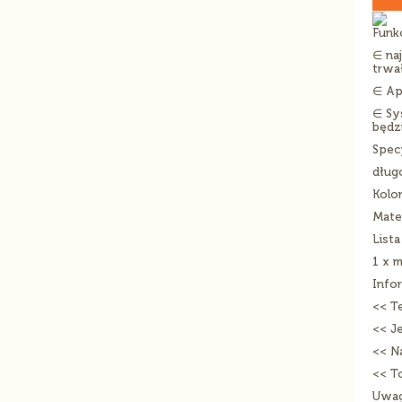
Funkc
∈ na
trwa
∈ Ap
∈ Sy
będz
Specy
dług
Kolor
Mater
Lista
1 x 
Info
<< T
<< Je
<< N
<< T
Uwag