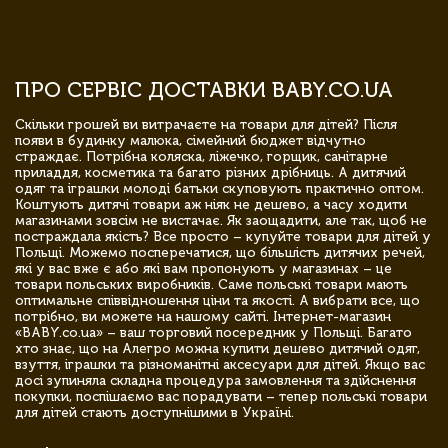
ПРО СЕРВІС ДОСТАВКИ BABY.CO.UA
Скільки грошей ви витрачаєте на товари для дітей? Після
появи в будинку малюка, сімейний бюджет відчутно
страждає. Потрібна коляска, ліжечко, горщик, санітарне
приладдя, косметика та багато різних дрібниць. А дитячий
одяг та іграшки молоді батьки скуповують практично оптом.
Коштують дитячі товари аж ніяк не дешево, а часу ходити
магазинами зовсім не вистачає. Як заощадити, але так, щоб не
постраждала якість? Все просто – купуйте товари для дітей у
Польщі. Можемо посперечатися, що більшість дитячих речей,
які у вас вже є або які вам пропонують у магазинах – це
товари польських виробників. Саме польські товари мають
оптимальне співвідношення ціни та якості. А вибрати все, що
потрібно, ви можете на нашому сайті. Інтернет-магазин
«BABY.co.ua» – ваш торговий посередник у Польщі. Багато
хто знає, що на Алегро можна купити дешево дитячий одяг,
взуття, іграшки та різноманітні аксесуари для дітей. Якщо вас
досі зупиняла складна процедура замовлення та здійснення
покупки, поспішаємо вас порадувати – тепер польські товари
для дітей стають доступнішими в Україні.