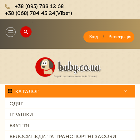
+38 (095) 788 12 68
+38 (068) 784 43 24(Viber)
;
Toggle
navigation
Вхід
/
Реєстрація
КАТАЛОГ
ОДЯГ
ІГРАШКИ
ВЗУТТЯ
ВЕЛОСИПЕДИ ТА ТРАНСПОРТНІ ЗАСОБИ