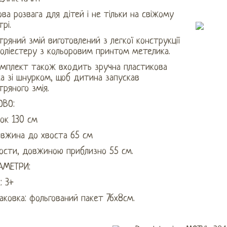
ва розвага для дітей і не тільки на свіжому
трі.
тряний змій виготовлений з легкої конструкції
поліестеру з кольоровим принтом метелика.
омплект також входить зручна пластикова
а зі шнурком, щоб дитина запускав
тряного змія.
ОВО:
ок 130 см
овжина до хвоста 65 см
вости, довжиною приблизно 55 см.
АМЕТРИ:
: 3+
аковка: фольгований пакет 76х8см.