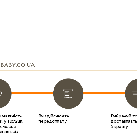
BABY.CO.UA
 наявність
Ви здійснюєте
Вибраний т
і у Польщі,
передоплату
доставляєть
уємось з
Україну
ення всіх