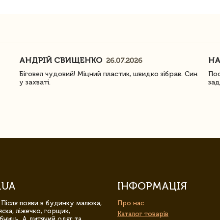
АНДРІЙ СВИЩЕНКО
Н
26.07.2026
Біговел чудовий! Міцний пластик, швидко зібрав. Син
Пос
у захваті.
зад
.UA
ІНФОРМАЦІЯ
 Після появи в будинку малюка,
Про нас
ска, ліжечко, горщик,
Каталог товарів
бниць. А дитячий одяг та