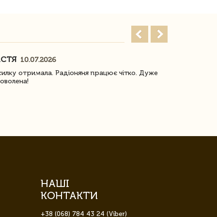
АСТЯ
ПОГОРЕЛО
10.07.2026
илку отримала. Радіоняня працює чітко. Дуже
Отримали віз
оволена!
Доставка з 
завжди була 
НАШІ
КОНТАКТИ
+38 (068) 784 43 24 (Viber)