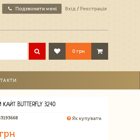
Подзвонити мені
Вхід
/
Реєстрація
0 грн
ТАКТИ
 КАЙТ BUTTERFLY 3240
43193668
Як купувати
 грн