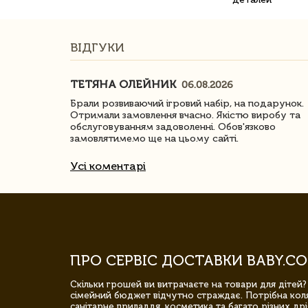
ВІДГУКИ
ТЕТЯНА ОЛЕЙНИК
06.08.2026
ачество
Брали розвиваючий ігровий набір, на подарунок.
Отримали замовлення вчасно. Якістю виробу та
обслуговуванням задоволенні. Обов'язково
замовлятимемо ще на цьому сайті.
Усі коментарі
ПРО СЕРВІС ДОСТАВКИ BABY.CO
Скільки грошей ви витрачаєте на товари для дітей?
сімейний бюджет відчутно страждає. Потрібна коля
санітарне приладдя, косметика та багато різних дрі