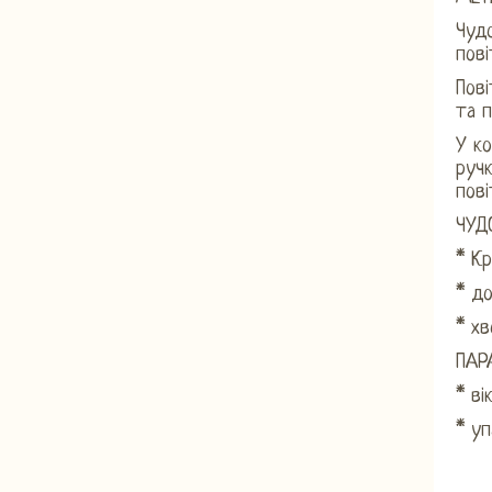
Чудо
пові
Пові
та 
У к
ручк
пові
ЧУД
* Кр
* д
* х
ПАР
* вік
* уп