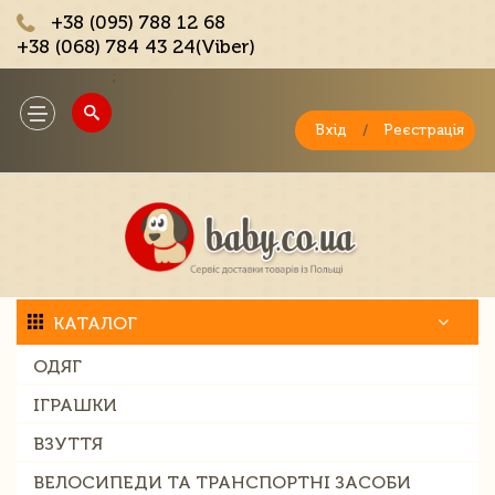
+38 (095) 788 12 68
+38 (068) 784 43 24(Viber)
;
Toggle
navigation
Вхід
/
Реєстрація
КАТАЛОГ
ОДЯГ
ІГРАШКИ
ВЗУТТЯ
ВЕЛОСИПЕДИ ТА ТРАНСПОРТНІ ЗАСОБИ