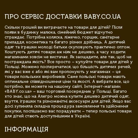
ПРО СЕРВІС ДОСТАВКИ BABY.CO.UA
Скільки грошей ви витрачаєте на товари для дітей? Після
появи в будинку малюка, сімейний бюджет відчутно
страждає. Потрібна коляска, ліжечко, горщик, санітарне
приладдя, косметика та багато різних дрібниць. А дитячий
одяг та іграшки молоді батьки скуповують практично оптом.
Коштують дитячі товари аж ніяк не дешево, а часу ходити
магазинами зовсім не вистачає. Як заощадити, але так, щоб не
постраждала якість? Все просто – купуйте товари для дітей у
Польщі. Можемо посперечатися, що більшість дитячих речей,
які у вас вже є або які вам пропонують у магазинах – це
товари польських виробників. Саме польські товари мають
оптимальне співвідношення ціни та якості. А вибрати все, що
потрібно, ви можете на нашому сайті. Інтернет-магазин
«BABY.co.ua» – ваш торговий посередник у Польщі. Багато
хто знає, що на Алегро можна купити дешево дитячий одяг,
взуття, іграшки та різноманітні аксесуари для дітей. Якщо вас
досі зупиняла складна процедура замовлення та здійснення
покупки, поспішаємо вас порадувати – тепер польські товари
для дітей стають доступнішими в Україні.
ІНФОРМАЦІЯ