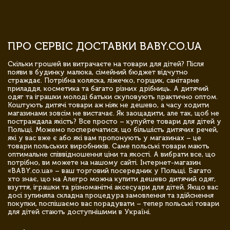
ПРО СЕРВІС ДОСТАВКИ BABY.CO.UA
Скільки грошей ви витрачаєте на товари для дітей? Після
появи в будинку малюка, сімейний бюджет відчутно
страждає. Потрібна коляска, ліжечко, горщик, санітарне
приладдя, косметика та багато різних дрібниць. А дитячий
одяг та іграшки молоді батьки скуповують практично оптом.
Коштують дитячі товари аж ніяк не дешево, а часу ходити
магазинами зовсім не вистачає. Як заощадити, але так, щоб не
постраждала якість? Все просто – купуйте товари для дітей у
Польщі. Можемо посперечатися, що більшість дитячих речей,
які у вас вже є або які вам пропонують у магазинах – це
товари польських виробників. Саме польські товари мають
оптимальне співвідношення ціни та якості. А вибрати все, що
потрібно, ви можете на нашому сайті. Інтернет-магазин
«BABY.co.ua» – ваш торговий посередник у Польщі. Багато
хто знає, що на Алегро можна купити дешево дитячий одяг,
взуття, іграшки та різноманітні аксесуари для дітей. Якщо вас
досі зупиняла складна процедура замовлення та здійснення
покупки, поспішаємо вас порадувати – тепер польські товари
для дітей стають доступнішими в Україні.