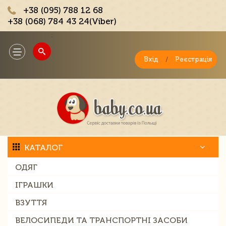
+38 (095) 788 12 68
+38 (068) 784 43 24(Viber)
;
Toggle
navigation
Вхід
/
Реєстрація
КАТАЛОГ
ОДЯГ
ІГРАШКИ
ВЗУТТЯ
ВЕЛОСИПЕДИ ТА ТРАНСПОРТНІ ЗАСОБИ