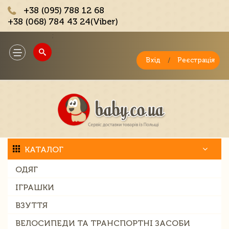
+38 (095) 788 12 68
+38 (068) 784 43 24(Viber)
;
Toggle
navigation
Вхід
/
Реєстрація
КАТАЛОГ
ОДЯГ
ІГРАШКИ
ВЗУТТЯ
ВЕЛОСИПЕДИ ТА ТРАНСПОРТНІ ЗАСОБИ