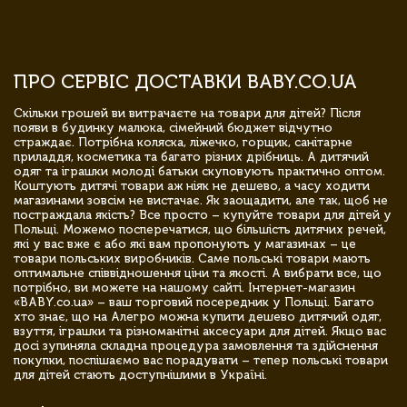
ПРО СЕРВІС ДОСТАВКИ BABY.CO.UA
Скільки грошей ви витрачаєте на товари для дітей? Після
появи в будинку малюка, сімейний бюджет відчутно
страждає. Потрібна коляска, ліжечко, горщик, санітарне
приладдя, косметика та багато різних дрібниць. А дитячий
одяг та іграшки молоді батьки скуповують практично оптом.
Коштують дитячі товари аж ніяк не дешево, а часу ходити
магазинами зовсім не вистачає. Як заощадити, але так, щоб не
постраждала якість? Все просто – купуйте товари для дітей у
Польщі. Можемо посперечатися, що більшість дитячих речей,
які у вас вже є або які вам пропонують у магазинах – це
товари польських виробників. Саме польські товари мають
оптимальне співвідношення ціни та якості. А вибрати все, що
потрібно, ви можете на нашому сайті. Інтернет-магазин
«BABY.co.ua» – ваш торговий посередник у Польщі. Багато
хто знає, що на Алегро можна купити дешево дитячий одяг,
взуття, іграшки та різноманітні аксесуари для дітей. Якщо вас
досі зупиняла складна процедура замовлення та здійснення
покупки, поспішаємо вас порадувати – тепер польські товари
для дітей стають доступнішими в Україні.