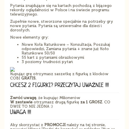
Pytania znajdujące się na kartach pochodzą z bijącego
rekordy oglądalności w Polsce i na świecie programu
telewizyjnego.
Zupełnie nowe, stworzone specjalnie na potrzeby gry
nowe pytania. Pytania są uniwersalne dla dzieci i
dorosłych.
Nowe elementy gry:
Nowe Koła Ratunkowe – Konsultacja, Poszukaj
odpowiedzi, Zamiana pytania + znane już Koło
Ratunkowe 50/50
55 kart z pytaniami obrazkowymi
3 poziomy trudności pytań
Kupując grę otrzymasz saszetkę z figurką z klocków
COBI
GRATIS.
CHCESZ 2 FIGURKI? PRZECZYTAJ UWAŻNIE !!!!
Zwróć uwagę
, że kupując Milionerów
W zestawie
otrzymasz drugą figurkę
za 1 GROSZ
. CO
DWIE TO NIE JEDNA :)
UWAGA !!!!
Aby skorzystać z
PROMOCJI
należy na tej stronie,