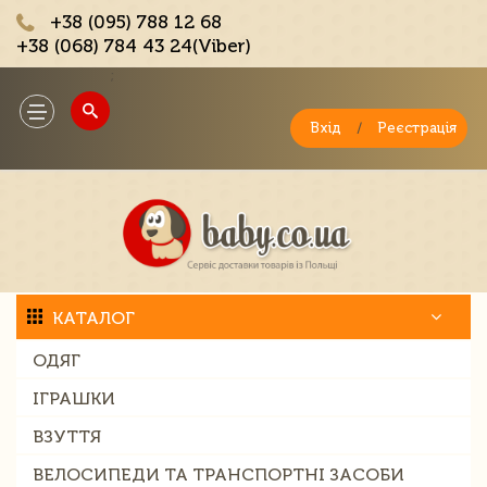
+38 (095) 788 12 68
+38 (068) 784 43 24(Viber)
;
Toggle
navigation
Вхід
/
Реєстрація
КАТАЛОГ
ОДЯГ
ІГРАШКИ
ВЗУТТЯ
ВЕЛОСИПЕДИ ТА ТРАНСПОРТНІ ЗАСОБИ