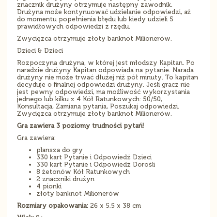
znacznik drużyny otrzymuje następny zawodnik.
Drużyna może kontynuować udzielanie odpowiedzi, aż
do momentu popełnienia błędu lub kiedy udzieli 5
prawidłowych odpowiedzi z rzędu.
Zwycięzca otrzymuje złoty banknot Milionerów.
Dzieci & Dzieci
Rozpoczyna drużyna, w której jest młodszy Kapitan. Po
naradzie drużyny Kapitan odpowiada na pytanie. Narada
drużyny nie może trwać dłużej niż pół minuty. To kapitan
decyduje o finalnej odpowiedzi drużyny. Jeśli gracz nie
jest pewny odpowiedzi, ma możliwość wykorzystania
jednego lub kilku z 4 Kół Ratunkowych: 50/50,
Konsultacja, Zamiana pytania, Poszukaj odpowiedzi.
Zwycięzca otrzymuje złoty banknot Milionerów.
Gra zawiera 3 poziomy trudności pytań!
Gra zawiera:
plansza do gry
330 kart Pytanie i Odpowiedź Dzieci
330 kart Pytanie i Odpowiedź Dorośli
8 żetonów Kół Ratunkowych
2 znaczniki drużyn
4 pionki
złoty banknot Milionerów
Rozmiary opakowania:
26 x 5,5 x 38 cm