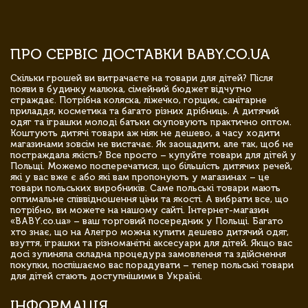
ПРО СЕРВІС ДОСТАВКИ BABY.CO.UA
Скільки грошей ви витрачаєте на товари для дітей? Після
появи в будинку малюка, сімейний бюджет відчутно
страждає. Потрібна коляска, ліжечко, горщик, санітарне
приладдя, косметика та багато різних дрібниць. А дитячий
одяг та іграшки молоді батьки скуповують практично оптом.
Коштують дитячі товари аж ніяк не дешево, а часу ходити
магазинами зовсім не вистачає. Як заощадити, але так, щоб не
постраждала якість? Все просто – купуйте товари для дітей у
Польщі. Можемо посперечатися, що більшість дитячих речей,
які у вас вже є або які вам пропонують у магазинах – це
товари польських виробників. Саме польські товари мають
оптимальне співвідношення ціни та якості. А вибрати все, що
потрібно, ви можете на нашому сайті. Інтернет-магазин
«BABY.co.ua» – ваш торговий посередник у Польщі. Багато
хто знає, що на Алегро можна купити дешево дитячий одяг,
взуття, іграшки та різноманітні аксесуари для дітей. Якщо вас
досі зупиняла складна процедура замовлення та здійснення
покупки, поспішаємо вас порадувати – тепер польські товари
для дітей стають доступнішими в Україні.
ІНФОРМАЦІЯ