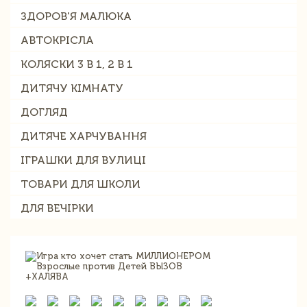
ЗДОРОВ'Я МАЛЮКА
АВТОКРІСЛА
КОЛЯСКИ 3 В 1, 2 В 1
ДИТЯЧУ КІМНАТУ
ДОГЛЯД
ДИТЯЧЕ ХАРЧУВАННЯ
ІГРАШКИ ДЛЯ ВУЛИЦІ
ТОВАРИ ДЛЯ ШКОЛИ
ДЛЯ ВЕЧІРКИ