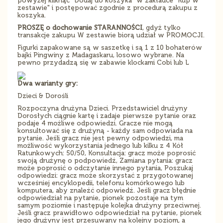
powyżej kliknąć "Dodaj do koszyka" w zakładce "Kup w
zestawie" i postępować zgodnie z procedurą zakupu z
koszyka.
PROSZĘ o dochowanie STARANNOŚCI
, gdyż tylko
transakcje zakupu W zestawie biorą udział w PROMOCJI.
Figurki zapakowane są w saszetkę i są 1 z 10 bohaterów
bajki Pingwiny z Madagaskaru, losowo wybrane. Na
pewno przydadzą się w zabawie klockami Cobi lub L
Dwa warianty gry:
Dzieci & Dorośli
Rozpoczyna drużyna Dzieci. Przedstawiciel drużyny
Dorosłych ciągnie kartę i zadaje pierwsze pytanie oraz
podaje 4 możliwe odpowiedzi. Gracze nie mogą
konsultować się z drużyną - każdy sam odpowiada na
pytanie. Jeśli gracz nie jest pewny odpowiedzi, ma
możliwość wykorzystania jednego lub kilku z 4 Kół
Ratunkowych: 50/50, Konsultacja: gracz może poprosić
swoją drużynę o podpowiedź, Zamiana pytania: gracz
może poprosić o odczytanie innego pytania, Poszukaj
odpowiedzi: gracz może skorzystać z przygotowanej
wcześniej encyklopedii, telefonu komórkowego lub
komputera, aby znaleźć odpowiedź. Jeśli gracz błędnie
odpowiedział na pytanie, pionek pozostaje na tym
samym poziomie i następuje kolejka drużyny przeciwnej.
Jeśli gracz prawidłowo odpowiedział na pytanie, pionek
jego drużyny jest przesuwany na kolejny poziom, a