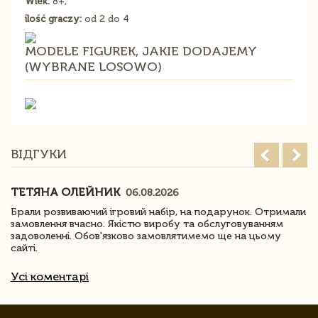
Wiek:
8+,
ilość graczy:
od 2 do 4
MODELE FIGUREK, JAKIE DODAJEMY
(WYBRANE LOSOWO)
ВІДГУКИ
ТЕТЯНА ОЛЕЙНИК
06.08.2026
Брали розвиваючий ігровий набір, на подарунок. Отримали
замовлення вчасно. Якістю виробу та обслуговуванням
задоволенні. Обов'язково замовлятимемо ще на цьому
сайті.
Усі коментарі