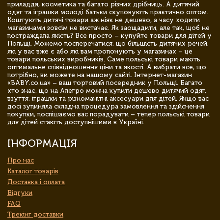
приладдя, косметика та багато різних дрібниць. А дитячий
одяг та іграшки молоді батьки скуповують практично оптом.
Коштують дитячі товари аж ніяк не дешево, а часу ходити
магазинами зовсім не вистачає. Як заощадити, але так, щоб не
постраждала якість? Все просто – купуйте товари для дітей у
Польщі. Можемо посперечатися, що більшість дитячих речей,
які у вас вже є або які вам пропонують у магазинах – це
товари польських виробників. Саме польські товари мають
оптимальне співвідношення ціни та якості. А вибрати все, що
потрібно, ви можете на нашому сайті. Інтернет-магазин
«BABY.co.ua» – ваш торговий посередник у Польщі. Багато
хто знає, що на Алегро можна купити дешево дитячий одяг,
взуття, іграшки та різноманітні аксесуари для дітей. Якщо вас
досі зупиняла складна процедура замовлення та здійснення
покупки, поспішаємо вас порадувати – тепер польські товари
для дітей стають доступнішими в Україні.
ІНФОРМАЦІЯ
Про нас
Каталог товарів
Доставка і оплата
Відгуки
FAQ
Трекінг доставки