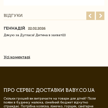
ВІДГУКИ
ГЕННАДІЙ
22.02.2026
Дякую за Дугласа! Дитина в захваті)))
Усі коментарі
ПРО СЕРВІС ДОСТАВКИ BABY.CO.UA
Скільки грошей ви витрачаєте на товари для дітей? Після
появи в будинку малюка, сімейний бюджет відчутно
страждає. Потрібна коляска, ліжечко, горщик, санітарне