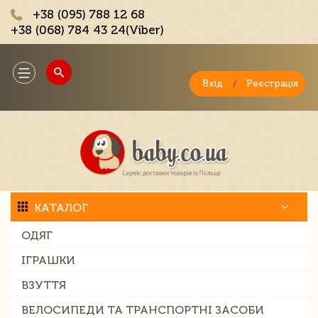
+38 (095) 788 12 68
+38 (068) 784 43 24(Viber)
;
Toggle
navigation
Вхід
/
Реєстрація
КАТАЛОГ
ОДЯГ
ІГРАШКИ
ВЗУТТЯ
ВЕЛОСИПЕДИ ТА ТРАНСПОРТНІ ЗАСОБИ