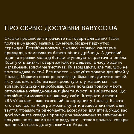
ПРО СЕРВІС ДОСТАВКИ BABY.CO.UA
Скільки грошей ви витрачаєте на товари для дітей? Після
появи в будинку малюка, сімейний бюджет відчутно
страждає. Потрібна коляска, ліжечко, горщик, санітарне
приладдя, косметика та багато різних дрібниць. А дитячий
одяг та іграшки молоді батьки скуповують практично оптом.
Коштують дитячі товари аж ніяк не дешево, а часу ходити
магазинами зовсім не вистачає. Як заощадити, але так, щоб не
постраждала якість? Все просто – купуйте товари для дітей у
Польщі. Можемо посперечатися, що більшість дитячих речей,
які у вас вже є або які вам пропонують у магазинах – це
товари польських виробників. Саме польські товари мають
оптимальне співвідношення ціни та якості. А вибрати все, що
потрібно, ви можете на нашому сайті. Інтернет-магазин
«BABY.co.ua» – ваш торговий посередник у Польщі. Багато
хто знає, що на Алегро можна купити дешево дитячий одяг,
взуття, іграшки та різноманітні аксесуари для дітей. Якщо вас
досі зупиняла складна процедура замовлення та здійснення
покупки, поспішаємо вас порадувати – тепер польські товари
для дітей стають доступнішими в Україні.