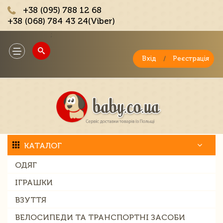
+38 (095) 788 12 68
+38 (068) 784 43 24(Viber)
;
Toggle
navigation
Вхід
/
Реєстрація
КАТАЛОГ
ОДЯГ
ІГРАШКИ
ВЗУТТЯ
ВЕЛОСИПЕДИ ТА ТРАНСПОРТНІ ЗАСОБИ