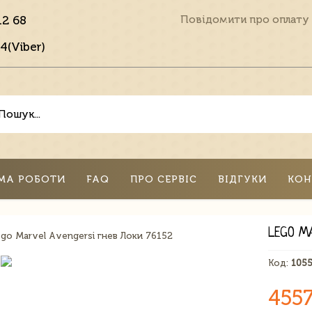
12 68
Повідомити про оплату
4(Viber)
МА РОБОТИ
FAQ
ПРО СЕРВІС
ВІДГУКИ
КОН
LEGO MA
Код:
105
4557