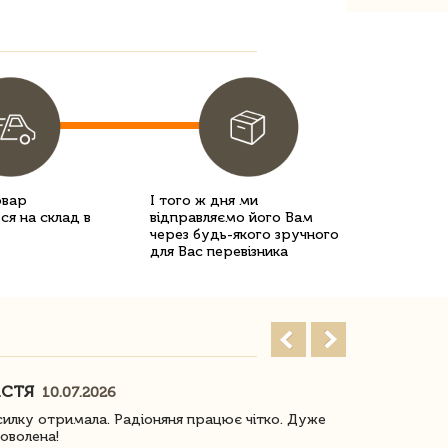
овар
І того ж дня ми
ся на склад в
відправляємо його Вам
через будь-якого зручного
для Вас перевізника
АСТЯ
ПОГОРЕЛО
10.07.2026
илку отримала. Радіоняня працює чітко. Дуже
Отримали віз
оволена!
Доставка з 