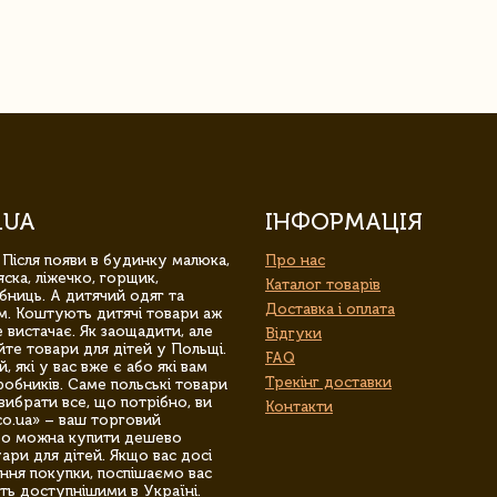
.UA
ІНФОРМАЦІЯ
 Після появи в будинку малюка,
Про нас
ска, ліжечко, горщик,
Каталог товарів
бниць. А дитячий одяг та
Доставка і оплата
м. Коштують дитячі товари аж
 вистачає. Як заощадити, але
Відгуки
йте товари для дітей у Польщі.
FAQ
 які у вас вже є або які вам
Трекінг доставки
обників. Саме польські товари
вибрати все, що потрібно, ви
Контакти
co.ua» – ваш торговий
гро можна купити дешево
уари для дітей. Якщо вас досі
ння покупки, поспішаємо вас
ть доступнішими в Україні.