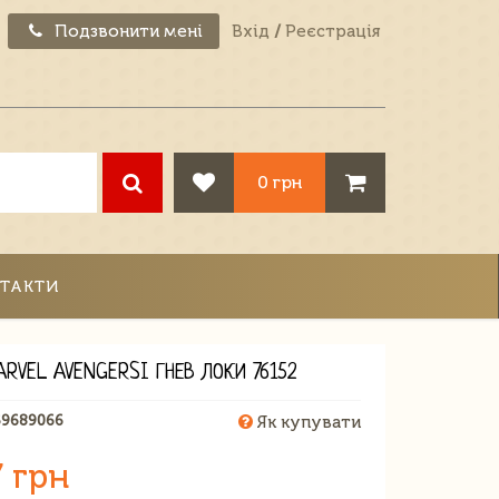
Подзвонити мені
Вхід
/
Реєстрація
0 грн
ТАКТИ
RVEL AVENGERSI ГНЕВ ЛОКИ 76152
59689066
Як купувати
 грн