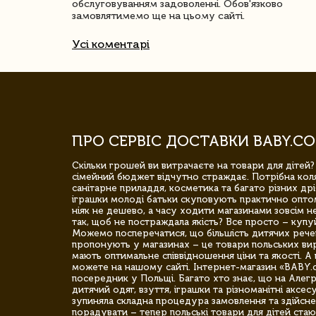
обслуговуванням задоволенні. Обов'язково
замовлятимемо ще на цьому сайті.
Усі коментарі
ПРО СЕРВІС ДОСТАВКИ BABY.CO
Скільки грошей ви витрачаєте на товари для дітей?
сімейний бюджет відчутно страждає. Потрібна коля
санітарне приладдя, косметика та багато різних дрі
іграшки молоді батьки скуповують практично опто
ніяк не дешево, а часу ходити магазинами зовсім не
так, щоб не постраждала якість? Все просто – купу
Можемо посперечатися, що більшість дитячих речей,
пропонують у магазинах – це товари польських вир
мають оптимальне співвідношення ціни та якості. А 
можете на нашому сайті. Інтернет-магазин «BABY.
посередник у Польщі. Багато хто знає, що на Але
дитячий одяг, взуття, іграшки та різноманітні аксес
зупиняла складна процедура замовлення та здійсне
порадувати – тепер польські товари для дітей стаю