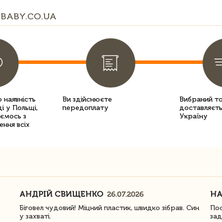
BABY.CO.UA
 наявність
Ви здійснюєте
Вибраний т
і у Польщі,
передоплату
доставляєть
уємось з
Україну
ення всіх
АНДРІЙ СВИЩЕНКО
Н
26.07.2026
Біговел чудовий! Міцний пластик, швидко зібрав. Син
Пос
у захваті.
зад