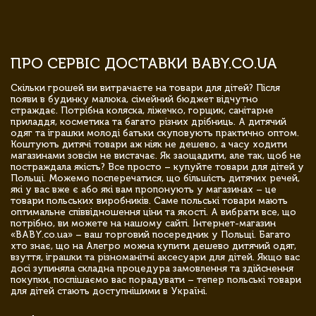
ПРО СЕРВІС ДОСТАВКИ BABY.CO.UA
Скільки грошей ви витрачаєте на товари для дітей? Після
появи в будинку малюка, сімейний бюджет відчутно
страждає. Потрібна коляска, ліжечко, горщик, санітарне
приладдя, косметика та багато різних дрібниць. А дитячий
одяг та іграшки молоді батьки скуповують практично оптом.
Коштують дитячі товари аж ніяк не дешево, а часу ходити
магазинами зовсім не вистачає. Як заощадити, але так, щоб не
постраждала якість? Все просто – купуйте товари для дітей у
Польщі. Можемо посперечатися, що більшість дитячих речей,
які у вас вже є або які вам пропонують у магазинах – це
товари польських виробників. Саме польські товари мають
оптимальне співвідношення ціни та якості. А вибрати все, що
потрібно, ви можете на нашому сайті. Інтернет-магазин
«BABY.co.ua» – ваш торговий посередник у Польщі. Багато
хто знає, що на Алегро можна купити дешево дитячий одяг,
взуття, іграшки та різноманітні аксесуари для дітей. Якщо вас
досі зупиняла складна процедура замовлення та здійснення
покупки, поспішаємо вас порадувати – тепер польські товари
для дітей стають доступнішими в Україні.