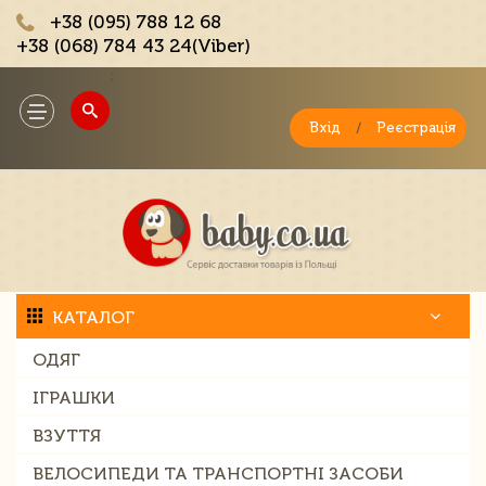
+38 (095) 788 12 68
+38 (068) 784 43 24(Viber)
;
Toggle
navigation
Вхід
/
Реєстрація
КАТАЛОГ
ОДЯГ
ІГРАШКИ
ВЗУТТЯ
ВЕЛОСИПЕДИ ТА ТРАНСПОРТНІ ЗАСОБИ