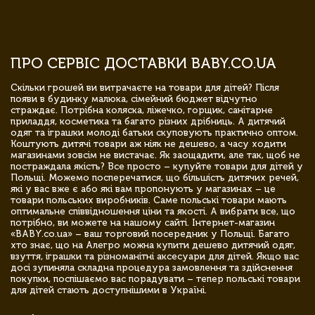
ПРО СЕРВІС ДОСТАВКИ BABY.CO.UA
Скільки грошей ви витрачаєте на товари для дітей? Після
появи в будинку малюка, сімейний бюджет відчутно
страждає. Потрібна коляска, ліжечко, горщик, санітарне
приладдя, косметика та багато різних дрібниць. А дитячий
одяг та іграшки молоді батьки скуповують практично оптом.
Коштують дитячі товари аж ніяк не дешево, а часу ходити
магазинами зовсім не вистачає. Як заощадити, але так, щоб не
постраждала якість? Все просто – купуйте товари для дітей у
Польщі. Можемо посперечатися, що більшість дитячих речей,
які у вас вже є або які вам пропонують у магазинах – це
товари польських виробників. Саме польські товари мають
оптимальне співвідношення ціни та якості. А вибрати все, що
потрібно, ви можете на нашому сайті. Інтернет-магазин
«BABY.co.ua» – ваш торговий посередник у Польщі. Багато
хто знає, що на Алегро можна купити дешево дитячий одяг,
взуття, іграшки та різноманітні аксесуари для дітей. Якщо вас
досі зупиняла складна процедура замовлення та здійснення
покупки, поспішаємо вас порадувати – тепер польські товари
для дітей стають доступнішими в Україні.