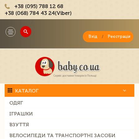
+38 (095) 788 12 68
+38 (068) 784 43 24(Viber)
;
Toggle
navigation
Вхід
/
Реєстрація
КАТАЛОГ
ОДЯГ
ІГРАШКИ
ВЗУТТЯ
ВЕЛОСИПЕДИ ТА ТРАНСПОРТНІ ЗАСОБИ