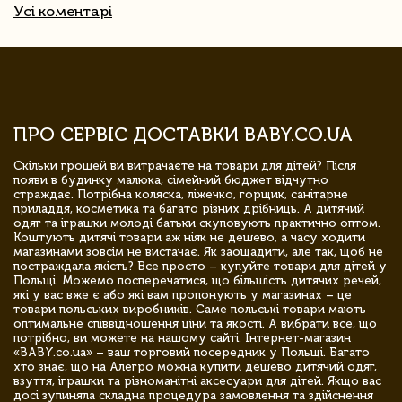
Усі коментарі
ПРО СЕРВІС ДОСТАВКИ BABY.CO.UA
Скільки грошей ви витрачаєте на товари для дітей? Після
появи в будинку малюка, сімейний бюджет відчутно
страждає. Потрібна коляска, ліжечко, горщик, санітарне
приладдя, косметика та багато різних дрібниць. А дитячий
одяг та іграшки молоді батьки скуповують практично оптом.
Коштують дитячі товари аж ніяк не дешево, а часу ходити
магазинами зовсім не вистачає. Як заощадити, але так, щоб не
постраждала якість? Все просто – купуйте товари для дітей у
Польщі. Можемо посперечатися, що більшість дитячих речей,
які у вас вже є або які вам пропонують у магазинах – це
товари польських виробників. Саме польські товари мають
оптимальне співвідношення ціни та якості. А вибрати все, що
потрібно, ви можете на нашому сайті. Інтернет-магазин
«BABY.co.ua» – ваш торговий посередник у Польщі. Багато
хто знає, що на Алегро можна купити дешево дитячий одяг,
взуття, іграшки та різноманітні аксесуари для дітей. Якщо вас
досі зупиняла складна процедура замовлення та здійснення