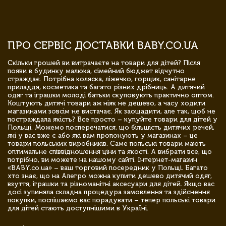
ПРО СЕРВІС ДОСТАВКИ BABY.CO.UA
Скільки грошей ви витрачаєте на товари для дітей? Після
появи в будинку малюка, сімейний бюджет відчутно
страждає. Потрібна коляска, ліжечко, горщик, санітарне
приладдя, косметика та багато різних дрібниць. А дитячий
одяг та іграшки молоді батьки скуповують практично оптом.
Коштують дитячі товари аж ніяк не дешево, а часу ходити
магазинами зовсім не вистачає. Як заощадити, але так, щоб не
постраждала якість? Все просто – купуйте товари для дітей у
Польщі. Можемо посперечатися, що більшість дитячих речей,
які у вас вже є або які вам пропонують у магазинах – це
товари польських виробників. Саме польські товари мають
оптимальне співвідношення ціни та якості. А вибрати все, що
потрібно, ви можете на нашому сайті. Інтернет-магазин
«BABY.co.ua» – ваш торговий посередник у Польщі. Багато
хто знає, що на Алегро можна купити дешево дитячий одяг,
взуття, іграшки та різноманітні аксесуари для дітей. Якщо вас
досі зупиняла складна процедура замовлення та здійснення
покупки, поспішаємо вас порадувати – тепер польські товари
для дітей стають доступнішими в Україні.