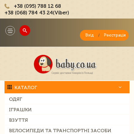
+38 (095) 788 12 68
+38 (068) 784 43 24(Viber)
;
Toggle
navigation
Вхід
/
Реєстрація
КАТАЛОГ
ОДЯГ
ІГРАШКИ
ВЗУТТЯ
ВЕЛОСИПЕДИ ТА ТРАНСПОРТНІ ЗАСОБИ