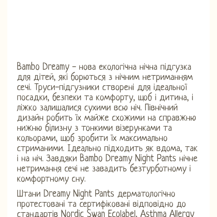
Bambo Dreamy - нова екологічна нічна підгузка
для дітей, які борються з нічним нетриманням
сечі. Труси-підгузники створені для ідеальної
посадки, безпеки та комфорту, щоб і дитина, і
ліжко залишалися сухими всю ніч. Північний
дизайн робить їх майже схожими на справжню
нижню білизну з тонкими візерунками та
кольорами, щоб зробити їх максимально
стриманими. Ідеально підходить як вдома, так
і на ніч. Завдяки Bambo Dreamy Night Pants нічне
нетримання сечі не завадить безтурботному і
комфортному сну.
Штани Dreamy Night Pants дерматологічно
протестовані та сертифіковані відповідно до
стандартів Nordic Swan Ecolabel, Asthma Allergy