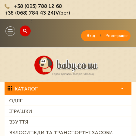
+38 (095) 788 12 68
+38 (068) 784 43 24(Viber)
;
Toggle
navigation
Вхід
/
Реєстрація
КАТАЛОГ
ОДЯГ
ІГРАШКИ
ВЗУТТЯ
ВЕЛОСИПЕДИ ТА ТРАНСПОРТНІ ЗАСОБИ