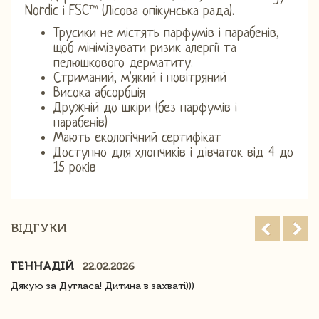
Nordic і FSC™ (Лісова опікунська рада).
Трусики не містять парфумів і парабенів,
щоб мінімізувати ризик алергії та
пелюшкового дерматиту.
Стриманий, м'який і повітряний
Висока абсорбція
Дружній до шкіри (без парфумів і
парабенів)
Мають екологічний сертифікат
Доступно для хлопчиків і дівчаток від 4 до
15 років
ВІДГУКИ
ГЕННАДІЙ
22.02.2026
Дякую за Дугласа! Дитина в захваті)))