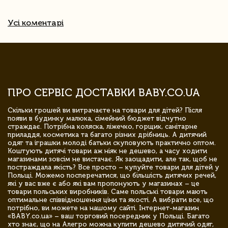
Усі коментарі
ПРО СЕРВІС ДОСТАВКИ BABY.CO.UA
Скільки грошей ви витрачаєте на товари для дітей? Після
появи в будинку малюка, сімейний бюджет відчутно
страждає. Потрібна коляска, ліжечко, горщик, санітарне
приладдя, косметика та багато різних дрібниць. А дитячий
одяг та іграшки молоді батьки скуповують практично оптом.
Коштують дитячі товари аж ніяк не дешево, а часу ходити
магазинами зовсім не вистачає. Як заощадити, але так, щоб не
постраждала якість? Все просто – купуйте товари для дітей у
Польщі. Можемо посперечатися, що більшість дитячих речей,
які у вас вже є або які вам пропонують у магазинах – це
товари польських виробників. Саме польські товари мають
оптимальне співвідношення ціни та якості. А вибрати все, що
потрібно, ви можете на нашому сайті. Інтернет-магазин
«BABY.co.ua» – ваш торговий посередник у Польщі. Багато
хто знає, що на Алегро можна купити дешево дитячий одяг,