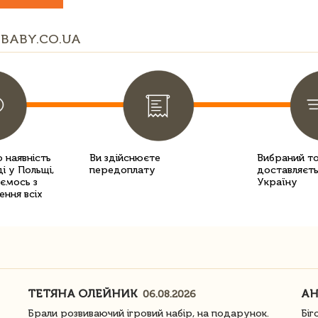
BABY.CO.UA
 наявність
Ви здійснюєте
Вибраний т
і у Польщі,
передоплату
доставляєть
уємось з
Україну
ення всіх
ТЕТЯНА ОЛЕЙНИК
АН
06.08.2026
Брали розвиваючий ігровий набір, на подарунок.
Біг