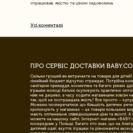
спрацював. якістю та ціною задоволена.
Усі коментарі
ПРО СЕРВІС ДОСТАВКИ BABY.CO
Скільки грошей ви витрачаєте на товари для дітей?
сімейний бюджет відчутно страждає. Потрібна коля
санітарне приладдя, косметика та багато різних дрі
іграшки молоді батьки скуповують практично опто
ніяк не дешево, а часу ходити магазинами зовсім не
так, щоб не постраждала якість? Все просто – купу
Можемо посперечатися, що більшість дитячих речей,
пропонують у магазинах – це товари польських вир
мають оптимальне співвідношення ціни та якості. А 
можете на нашому сайті. Інтернет-магазин «BABY.
посередник у Польщі. Багато хто знає, що на Але
дитячий одяг, взуття, іграшки та різноманітні аксес