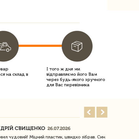
овар
І того ж дня ми
ся на склад в
відправляємо його Вам
через будь-якого зручного
для Вас перевізника
ДРІЙ СВИЩЕНКО
НАСТЯ
26.07.2026
18
овел чудовий! Міцний пластик, швидко зібрав. Син
Посилку отр