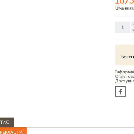
1675
Ціна вка
ВСІ Т
Інформац
Стан тов
Доступна 
ПИС
РЕКЛАСТИ