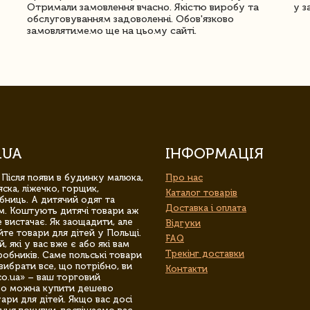
Отримали замовлення вчасно. Якістю виробу та
у з
обслуговуванням задоволенні. Обов'язково
замовлятимемо ще на цьому сайті.
.UA
ІНФОРМАЦІЯ
 Після появи в будинку малюка,
Про нас
ска, ліжечко, горщик,
Каталог товарів
бниць. А дитячий одяг та
Доставка і оплата
м. Коштують дитячі товари аж
 вистачає. Як заощадити, але
Відгуки
йте товари для дітей у Польщі.
FAQ
 які у вас вже є або які вам
Трекінг доставки
обників. Саме польські товари
вибрати все, що потрібно, ви
Контакти
co.ua» – ваш торговий
гро можна купити дешево
уари для дітей. Якщо вас досі