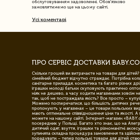
обслуговуванням задоволенні. Обов'язково
замовлятимемо ще на цьому сайті.
Усі коментарі
ПРО СЕРВІС ДОСТАВКИ BABY.CO
Скільки грошей ви витрачаєте на товари для дітей?
сімейний бюджет відчутно страждає. Потрібна коля
санітарне приладдя, косметика та багато різних дрі
іграшки молоді батьки скуповують практично опто
ніяк не дешево, а часу ходити магазинами зовсім не
так, щоб не постраждала якість? Все просто – купу
Можемо посперечатися, що більшість дитячих речей,
пропонують у магазинах – це товари польських вир
мають оптимальне співвідношення ціни та якості. А 
можете на нашому сайті. Інтернет-магазин «BABY.
посередник у Польщі. Багато хто знає, що на Але
дитячий одяг, взуття, іграшки та різноманітні аксес
зупиняла складна процедура замовлення та здійсне
порадувати – тепер польські товари для дітей стаю