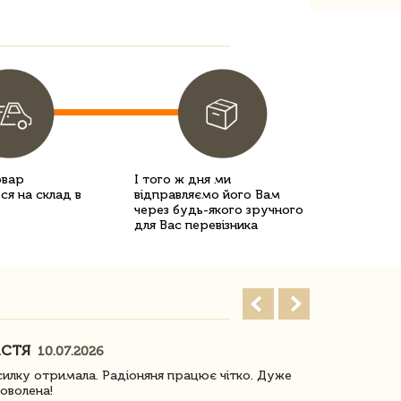
овар
І того ж дня ми
ся на склад в
відправляємо його Вам
через будь-якого зручного
для Вас перевізника
АСТЯ
ПОГОРЕЛО
10.07.2026
илку отримала. Радіоняня працює чітко. Дуже
Отримали віз
оволена!
Доставка з 