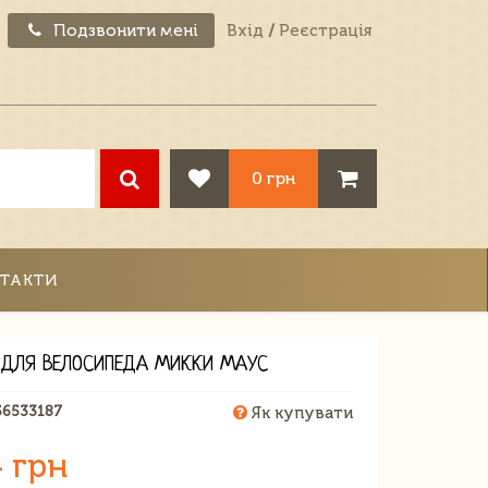
Подзвонити мені
Вхід
/
Реєстрація
0 грн
ТАКТИ
 ДЛЯ ВЕЛОСИПЕДА МИККИ МАУС
56533187
Як купувати
 грн