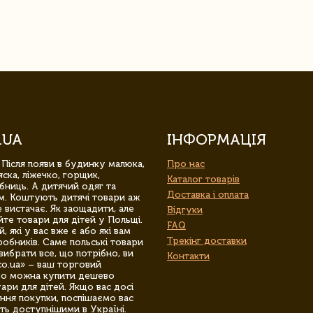
.UA
ІНФОРМАЦІЯ
 Після появи в будинку малюка,
Про нас
ска, ліжечко, горщик,
Каталог товарів
бниць. А дитячий одяг та
Доставка і оплата
м. Коштують дитячі товари аж
 вистачає. Як заощадити, але
Відгуки
йте товари для дітей у Польщі.
FAQ
 які у вас вже є або які вам
Трекінг доставки
обників. Саме польські товари
вибрати все, що потрібно, ви
Контакти
co.ua» – ваш торговий
гро можна купити дешево
уари для дітей. Якщо вас досі
ння покупки, поспішаємо вас
ть доступнішими в Україні.