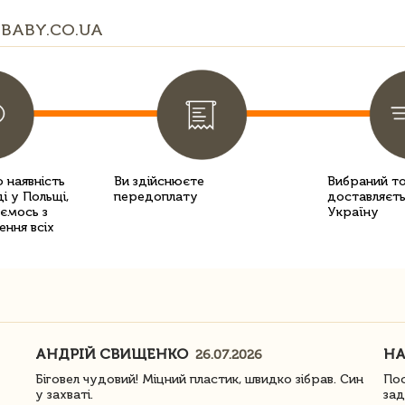
BABY.CO.UA
 наявність
Ви здійснюєте
Вибраний т
і у Польщі,
передоплату
доставляєть
уємось з
Україну
ення всіх
АНДРІЙ СВИЩЕНКО
Н
26.07.2026
Біговел чудовий! Міцний пластик, швидко зібрав. Син
Пос
у захваті.
зад