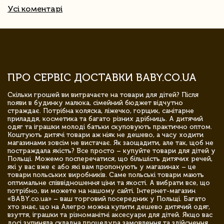
Усі коментарі
ПРО СЕРВІС ДОСТАВКИ BABY.CO.UA
Скільки грошей ви витрачаєте на товари для дітей? Після
появи в будинку малюка, сімейний бюджет відчутно
страждає. Потрібна коляска, ліжечко, горщик, санітарне
приладдя, косметика та багато різних дрібниць. А дитячий
одяг та іграшки молоді батьки скуповують практично оптом.
Коштують дитячі товари аж ніяк не дешево, а часу ходити
магазинами зовсім не вистачає. Як заощадити, але так, щоб не
постраждала якість? Все просто – купуйте товари для дітей у
Польщі. Можемо посперечатися, що більшість дитячих речей,
які у вас вже є або які вам пропонують у магазинах – це
товари польських виробників. Саме польські товари мають
оптимальне співвідношення ціни та якості. А вибрати все, що
потрібно, ви можете на нашому сайті. Інтернет-магазин
«BABY.co.ua» – ваш торговий посередник у Польщі. Багато
хто знає, що на Алегро можна купити дешево дитячий одяг,
взуття, іграшки та різноманітні аксесуари для дітей. Якщо вас
досі зупиняла складна процедура замовлення та здійснення