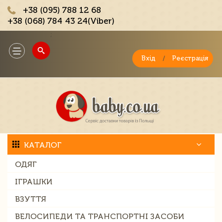
+38 (095) 788 12 68
+38 (068) 784 43 24(Viber)
;
Toggle
navigation
Вхід
/
Реєстрація
КАТАЛОГ
ОДЯГ
ІГРАШКИ
ВЗУТТЯ
ВЕЛОСИПЕДИ ТА ТРАНСПОРТНІ ЗАСОБИ